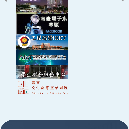
應用於高齡照護場域且具備光學式室內定位
111
之可攜式有害氣體感測裝置研發
ID: 11112001110028
2022-01-01 ~ 2022-12-31
AI藥品辨識技術商品化暨SmartMedical+
111
共研中心建構計畫
ID: 11112001110014
2022-01-01 ~ 2022-12-31
2022光鋐科技良率提升開發計畫
111
ID: 11112001110005
2022-01-01 ~ 2022-12-31
路況偵測車輛提醒方法
110
ID: 11012001100005-TT
2021-12-01 ~ 2022-11-30
:::