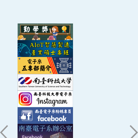
第十七屆盛群盃HOLTEK MCU創意大賽
111
ID: 11112001110192
2022-04-01 ~ 2023-01-31
應用飛時測距與毫米波之3D深度感測動作識
111
術開發與其先期技轉計畫
ID: 11112001110128
2022-04-01 ~ 2022-12-31
FPGA軟硬體開發實驗設計
111
ID: 11112001110061
2022-02-01 ~ 2022-07-31
應用於高齡照護場域且具備光學式室內定位
111
之可攜式有害氣體感測裝置研發
ID: 11112001110028-TT
2022-01-01 ~ 2022-12-31