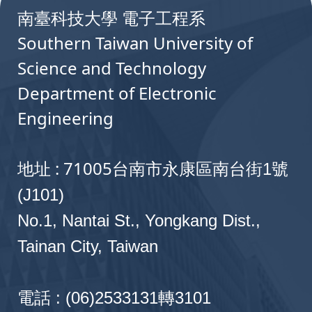
人工智慧層比分析管理平台開發計畫
110
南臺科技大學 電子工程系
ID: 11012001100433
2021-11-01 ~ 2022-07-31
Southern Taiwan University of
Science and Technology
AI 智慧腹膜透析監控裝置開發計畫
110
Department of Electronic
ID: 11012001100416
2021-10-15 ~ 2022-09-14
Engineering
2021年第三季光鋐科技UV波段晶粒開發計
110
ID: 11012001100306
地址 : 71005
台南市永康區南台街1號
2021-09-01 ~ 2022-08-31
(J101)
MEGAWIN ARM Cortex-M0 微控制器教
110
No.1, Nantai St., Yongkang Dist.,
平台
Tainan City, Taiwan
ID: 11012001100322
2021-08-18 ~ 2022-07-31
2021新世紀光電晶粒開發及基板晶圓品質改
110
電話 : (06)2533131轉3101
畫