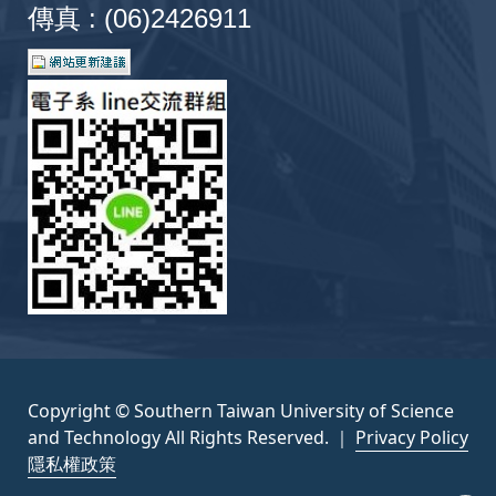
傳真 : (06)2426911
ID: 11012001100254
2021-08-01 ~ 2022-07-31
人工智慧不良銲點辨識技術委託服務計畫
110
ID: 11012001100219-TT
2021-07-01 ~ 2022-12-31
人工智慧不良銲點辨識技術委託服務計畫
110
ID: 11012001100219
2021-07-01 ~ 2022-12-31
AI機器視覺技術於DIP封裝零件之PCBA產
110
規劃與開發計畫
ID: 11012001100220
2021-07-01 ~ 2022-12-31
Copyright © Southern Taiwan University of Science
and Technology All Rights Reserved. ｜
Privacy Policy
基於Linux 之AI 伺服器建置開發
110
隱私權政策
ID: 11012001100167