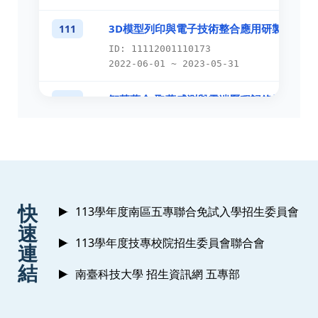
3D模型列印與電子技術整合應用研製
111
ID: 11112001110173
2022-06-01 ~ 2023-05-31
智慧藥盒-取藥感測與雲端歷程記錄技術服務
111
ID: 11112001110188
2022-05-01 ~ 2022-11-30
2022血液中多巴胺之特徵光譜吸收技術開發
111
ID: 11112001110163
:::
快
2022-05-01 ~ 2023-04-30
113學年度南區五專聯合免試入學招生委員會
速
應用飛時測距與毫米波之3D深度感測動作識
111
113學年度技專校院招生委員會聯合會
連
術開發與其先期技轉計畫
結
南臺科技大學 招生資訊網 五專部
ID: 11112001110128-TT
2022-04-01 ~ 2022-12-31