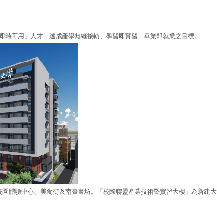
「即時可用」人才，達成產學無縫接軌、學習即實習、畢業即就業之目標。
校園體驗中心、美食街及南臺書坊。「校際聯盟產業技術暨實習大樓」為新建大