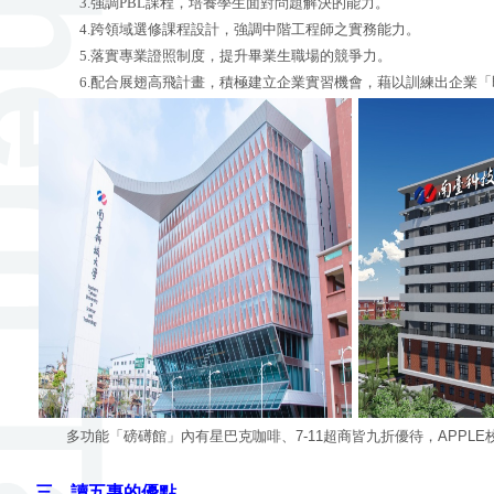
3.強調PBL課程，培養學生面對問題解決的能力。
4.跨領域選修課程設計，強調中階工程師之實務能力。
5.落實專業證照制度，提升畢業生職場的競爭力。
6.配合展翅高飛計畫，積極建立企業實習機會，藉以訓練出企業
多功能「磅礡館」內有星巴克咖啡、
7-11
超商皆九折優待，
APPLE
三、讀五專的優點