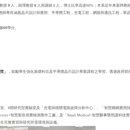
教授
9
人，助理教授
8
人與講師
1
人，博士比率高達98%；本系近年來新聘教
教師專長涵蓋晶片設計與應用、半導體工程，光電工程，網路與通訊工程，單
修
69
學分。
獎」
，鼓勵學生強化基礎科目及半導體晶片設計專業課程之學習。透過政府部
型實驗室、8間研究型實驗室及「光電與積體電路故障分析中心」、「智慧聯網應
 Factory+智慧製造視覺檢測實作工廠
」
及「
Smart Medical+智慧醫事暨照護科
學生完整實習與研究所需環境與設備。