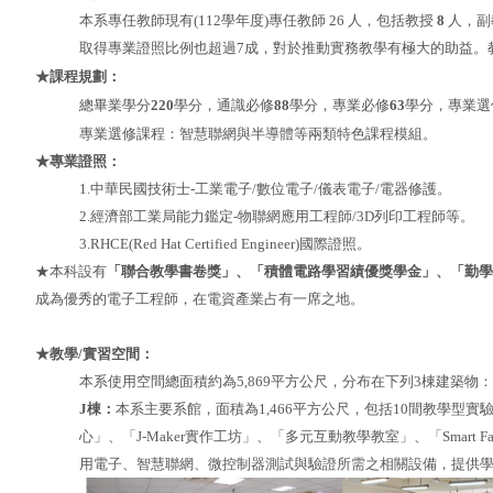
本系專任教師現有(112學年度)專任教師 26 人，包括教授
8
人，副
取得專業證照比例也超過7成，對於推動實務教學有極大的助益。
★課程規劃：
總畢業學分
220
學分，通識必修
88
學分，專業必修
63
學分，專業選
專業選修課程：智慧聯網與半導體等兩類特色課程模組。
★專業證照：
1.中華民國技術士-工業電子/數位電子/儀表電子/電器修護。
2.經濟部工業局能力鑑定-物聯網應用工程師/3D列印工程師等。
3.RHCE(Red Hat Certified Engineer)國際證照。
★本科設有
「聯合教學書卷獎」、「積體電路學習績優獎學金」、「勤學
成為優秀的電子工程師，在電資產業占有一席之地。
★教學/實習空間：
本系使用空間總面積約為5,869平方公尺，分布在下列3棟建築物：
J棟
：
本系主要系館，面積為1,466平方公尺，包括10間教學
心」、「J-Maker實作工坊」、「多元互動教學教室」、「
Smart
用電子、智慧聯網、微控制器測試與驗證所需之相關設備，提供