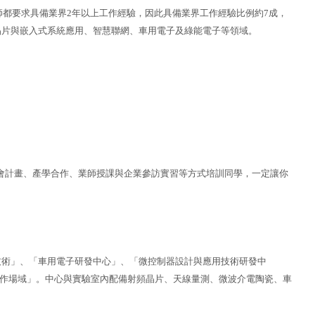
師都要求具備業界2年以上工作經驗，因此具備業界工作經驗比例約7成，
晶片與嵌入式系統應用、智慧聯網、車用電子及綠能電子等領域。
會計畫、產學合作、業師授課與企業參訪實習等方式培訓同學，一定讓你
用技術」、「車用電子研發中心」、「微控制器設計與應用技術研發中
技實作場域
」
。中心與實驗室內配備射頻晶片、天線量測、微波介電陶瓷、車