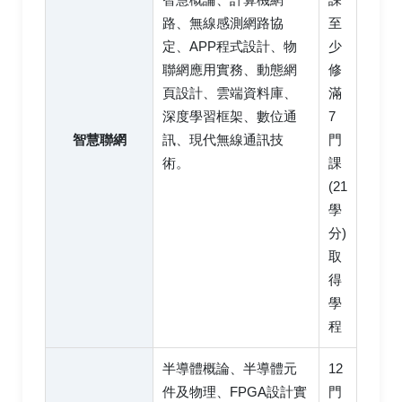
智慧概論、計算機網
課
路、無線感測網路協
至
定、APP程式設計、物
少
聯網應用實務、動態網
修
頁設計、雲端資料庫、
滿
深度學習框架、數位通
7
智慧聯網
訊、現代無線通訊技
門
術。
課
(21
學
分)
取
得
學
程
半導體概論、半導體元
12
件及物理、FPGA設計實
門