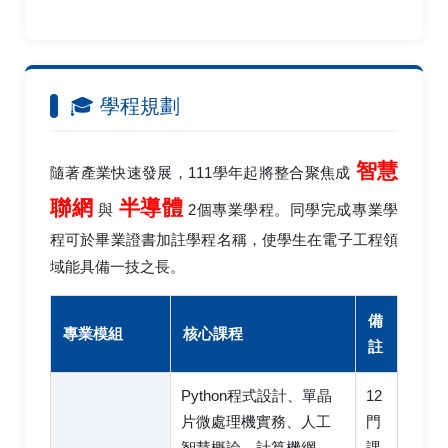
🎓 學程規劃
智慧
隨著產業快速發展，111學年起將整合聚焦成
聯網
半導體
與
2個專業學程。同學完成專業學
程可於畢業證書加註學程名稱，使學生在電子工程領
域能具備一技之長。
備
專業模組
核心課程
註
Python程式設計、單晶
12
片微處理機實務、人工
門