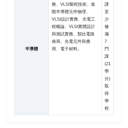
務、VLSI製程技術、進
課
階半導體元件物理、
至
VLSI設計實務、光電工
少
程概論、VLSI實體設計
修
與測試實務、類比電路
滿
佈局、光電元件與應
7
半導體
用、電子材料。
門
課
(21
學
分)
取
得
學
程