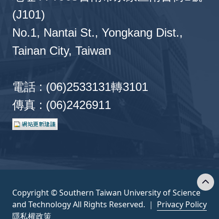
(J101)
No.1, Nantai St., Yongkang Dist.,
Tainan City, Taiwan
電話 : (06)2533131轉3101
傳真 : (06)2426911
Copyright © Southern Taiwan University of Science
and Technology All Rights Reserved. ｜
Privacy Policy
隱私權政策