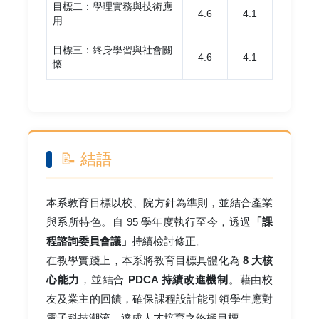
目標二：學理實務與技術應
4.6
4.1
用
目標三：終身學習與社會關
4.6
4.1
懷
📝 結語
本系教育目標以校、院方針為準則，並結合產業
與系所特色。自 95 學年度執行至今，透過
「課
程諮詢委員會議」
持續檢討修正。
在教學實踐上，本系將教育目標具體化為
8 大核
心能力
，並結合
PDCA 持續改進機制
。藉由校
友及業主的回饋，確保課程設計能引領學生應對
電子科技潮流，達成人才培育之終極目標。