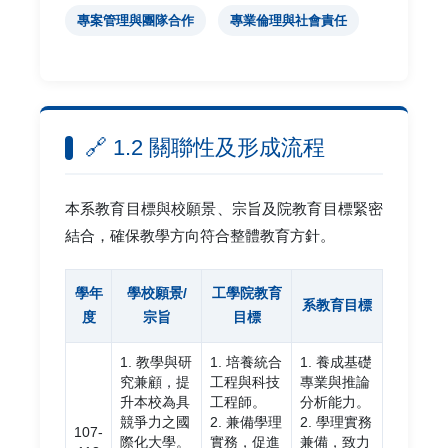
專案管理與團隊合作
專業倫理與社會責任
🔗 1.2 關聯性及形成流程
本系教育目標與校願景、宗旨及院教育目標緊密
結合，確保教學方向符合整體教育方針。
學年
學校願景/
工學院教育
系教育目標
度
宗旨
目標
1. 教學與研
1. 培養統合
1. 養成基礎
究兼顧，提
工程與科技
專業與推論
升本校為具
工程師。
分析能力。
競爭力之國
2. 兼備學理
2. 學理實務
107-
際化大學。
實務，促進
兼備，致力