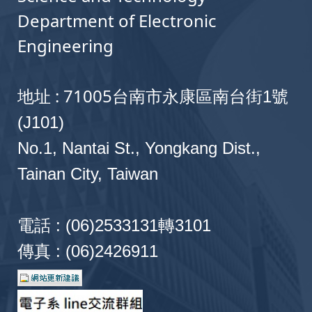
Department of Electronic
Engineering
地址 : 71005
台南市永康區南台街1號
(J101)
No.1, Nantai St., Yongkang Dist.,
Tainan City, Taiwan
電話 : (06)2533131轉3101
傳真 : (06)2426911