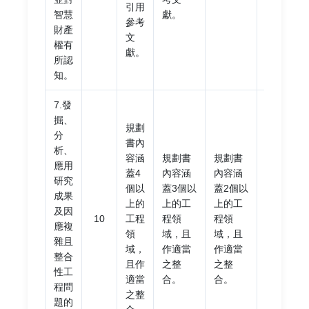
引用
智慧
獻。
襲。
參考
財產
文
權有
獻。
所認
知。
7.發
掘、
規劃
分
書內
析、
規劃
容涵
規劃書
規劃書
應用
書內
蓋4
內容涵
內容涵
研究
容未
個以
蓋3個以
蓋2個以
成果
能涵
上的
上的工
上的工
及因
蓋2
10
工程
程領
程領
應複
個以
領
域，且
域，且
雜且
上的
域，
作適當
作適當
整合
工程
且作
之整
之整
性工
領
適當
合。
合。
程問
域。
之整
題的