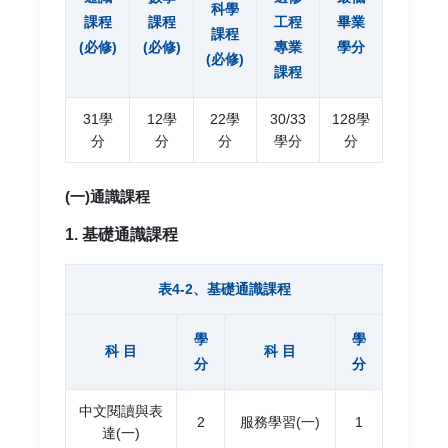
科學
課程
課程
工程
畢業
課程
(必修)
(必修)
專業
學分
(必修)
課程
31學
12學
22學
30/33
128學
分
分
分
學分
分
(一)通識課程
1. 基礎通識課程
表4-2、基礎通識課程
學
學
科 目
科 目
分
分
中文閱讀與表
2
服務學習(一)
1
達(一)