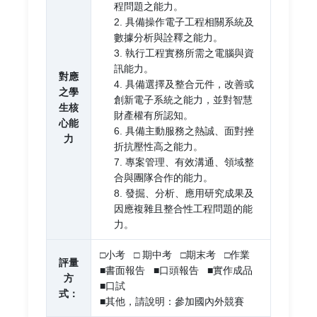
程問題之能力。
2. 具備操作電子工程相關系統及
數據分析與詮釋之能力。
3. 執行工程實務所需之電腦與資
訊能力。
對應
4. 具備選擇及整合元件，改善或
之學
創新電子系統之能力，並對智慧
生核
財產權有所認知。
心能
6. 具備主動服務之熱誠、面對挫
力
折抗壓性高之能力。
7. 專案管理、有效溝通、領域整
合與團隊合作的能力。
8. 發掘、分析、應用研究成果及
因應複雜且整合性工程問題的能
力。
□小考 □ 期中考 □期末考 □作業
評量
■書面報告 ■口頭報告 ■實作成品
方
■口試
式：
■其他，請說明：參加國內外競賽