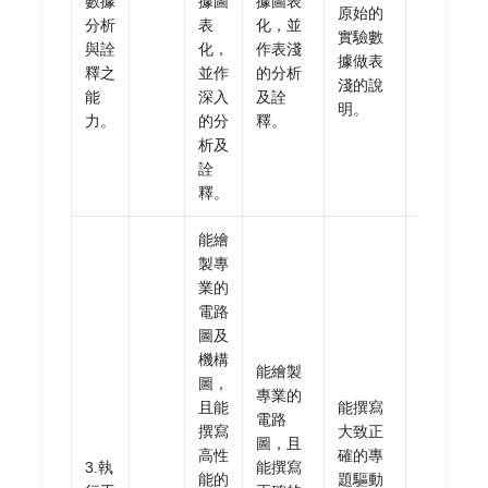
數據
據圖
據圖表
原始的
實驗
分析
表
化，並
實驗數
數據
與詮
化，
作表淺
據做表
分
釋之
並作
的分析
淺的說
析。
能
深入
及詮
明。
力。
的分
釋。
析及
詮
釋。
能繪
製專
業的
未能
電路
撰寫
圖及
大致
機構
能繪製
正確
圖，
專業的
的專
且能
能撰寫
電路
題驅
撰寫
大致正
圖，且
動及
高性
確的專
3.執
能撰寫
控制
能的
題驅動