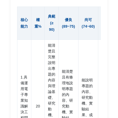
需再
典範
核心
權
優良
尚可
輔導
(≥
能力
重%
(89~75)
(74~60)
(<
90)
60)
能清
楚且
完整
無法
說明
清楚
出專
能清楚
地說
題的
1.具
且有條
明專
內容
能說明
備運
理地說
題的
與理
專題的
用電
明專題
內
論基
內容、
子專
的內
容、
礎、
研究動
業知
容、研
研究
研究
機、實
識解
20
究動
動
動
驗結
決工
機、實
機、
機、
果、成
程問
驗結
實驗