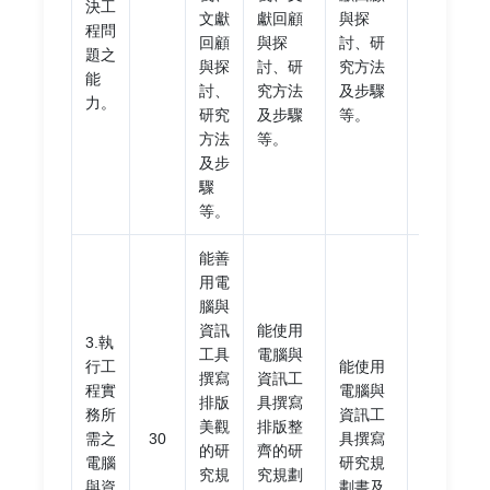
決工
文獻
獻回顧
與探
文獻
程問
回顧
與探
討、研
回顧
題之
與探
討、研
究方法
與探
能
討、
究方法
及步驟
討、
力。
研究
及步驟
等。
研究
方法
等。
方法
及步
及步
驟
驟
等。
等。
能善
用電
腦與
資訊
能使用
未能
3.執
工具
電腦與
能使
行工
能使用
撰寫
資訊工
用電
程實
電腦與
排版
具撰寫
腦與
務所
資訊工
美觀
排版整
資訊
需之
30
具撰寫
的研
齊的研
工具
電腦
研究規
究規
究規劃
撰寫
與資
劃書及