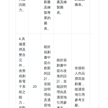
劃書
書及繪
研究
訊能
圖表。
及繪
製圖
規劃
力。
製專
表。
書。
業的
圖
表。
4.具
備選
能於
擇及
規劃
整合
書中
元
能於規
無法
提出
件，
劃書中
完成
創新
依循前
改善
提出改
可接
的設
人作品
或創
進的設
受的
計，
撰寫規
新電
計，並
規劃
並能
劃書，
子系
20
能說明
書，
說明
能適當
統之
理由及
或規
理由
地引用
能
適當地
劃書
及適
參考文
力，
引用參
涉嫌
當地
獻。
並對
考文
抄