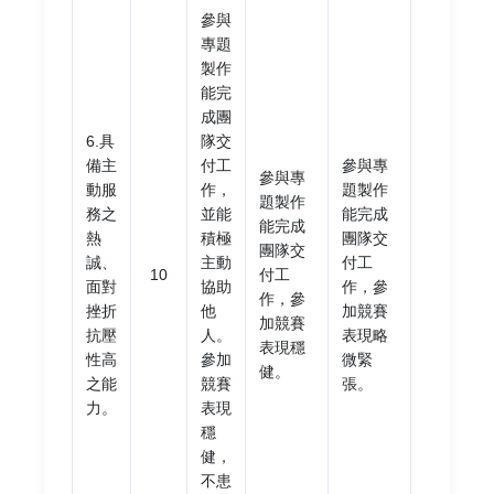
參與
專題
製作
能完
成團
參與
6.具
隊交
專題
備主
付工
參與專
製作
參與專
動服
作，
題製作
未能
題製作
務之
並能
能完成
完成
能完成
熱
積極
團隊交
團隊
團隊交
誠、
主動
付工
交付
10
付工
面對
協助
作，參
工
作，參
挫折
他
加競賽
作，
加競賽
抗壓
人。
表現略
或參
表現穩
性高
參加
微緊
加競
健。
之能
競賽
張。
賽表
力。
表現
現失
穩
常。
健，
不患