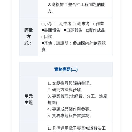
因應複雜且整合性工程問題的能
力。
□小考 □ 期中考 □期末考 □作業
評量
■書面報告 ■口頭報告 □實作成品
方
□口試
式：
■其他，請說明：參加國內外創意競
賽
實務專題(二)
1. 文獻搜尋與歸納整理。
2. 研究方法與步驟。
單元
3. 專案管理(含經費、分工、進度
主題
規劃)。
4. 專題成品製作與參賽。
5. 實務專題報告書撰寫。
1. 具備運用電子專業知識解決工