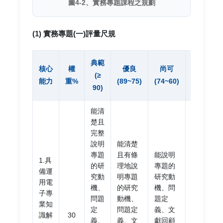
圖4-2、實務專題課程之規劃
(1) 實務專題(一)評量尺規
典範
需再
核心
權
優良
尚可
(≥
輔導
能力
重%
(89~75)
(74~60)
90)
(<60)
能清
無法
楚且
清楚
完整
地說
說明
能清楚
明專
專題
且有條
能說明
題的
1.具
的研
理地說
專題的
研究
備運
究動
明專題
研究動
動
用電
機、
的研究
機、問
機、
子專
問題
動機、
題定
問題
業知
定
問題定
義、文
定
識解
30
義、
義、文
獻回顧
義、