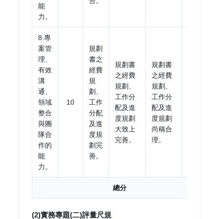
合。
能
力。
8.專
規劃
案管
規劃
書之
理、
書之
規劃書
規劃書
經費
有效
經費
之經費
之經費
規
溝
規
規劃、
規劃、
劃、
通、
劃、
工作分
工作分
工作
領域
10
工作
配及進
配及進
分配
整合
分配
度規劃
度規劃
及進
與團
及進
大致上
尚稱合
度規
隊合
度規
完善。
理。
劃不
作的
劃完
切實
能
善。
際。
力。
總分
(2)實務專題(二)評量尺規