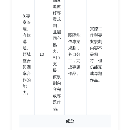
團隊
能做
好專
8.專
案規
案管
劃，
團隊
理、
實際工
且能
缺乏
有效
團隊能
作與專
同心
向心
溝
依專案
案規劃
協
力，
通、
規劃，
內容不
力、
專案
領域
10
各自分
盡相
相互
規劃
整合
工，完
符，但
支
內容
與團
成專題
仍能完
援，
不切
隊合
作品。
成專題
依規
實
作的
作品。
劃內
際。
能
容完
力。
成專
題作
品。
總分