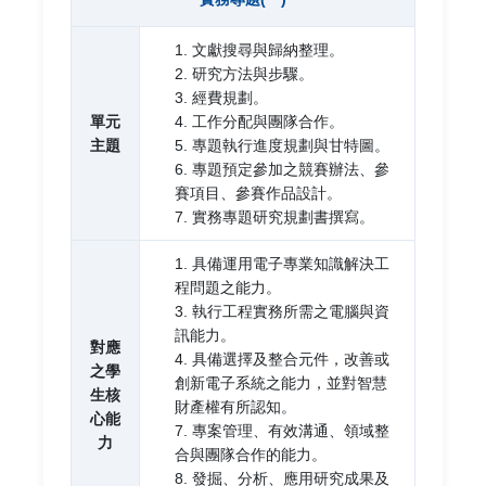
1. 文獻搜尋與歸納整理。
2. 研究方法與步驟。
3. 經費規劃。
單元
4. 工作分配與團隊合作。
主題
5. 專題執行進度規劃與甘特圖。
6. 專題預定參加之競賽辦法、參
賽項目、參賽作品設計。
7. 實務專題研究規劃書撰寫。
1. 具備運用電子專業知識解決工
程問題之能力。
3. 執行工程實務所需之電腦與資
訊能力。
對應
4. 具備選擇及整合元件，改善或
之學
創新電子系統之能力，並對智慧
生核
財產權有所認知。
心能
7. 專案管理、有效溝通、領域整
力
合與團隊合作的能力。
8. 發掘、分析、應用研究成果及