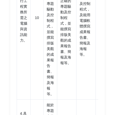
行工
正確的
程
專題
及控制
程實
專題驅
式，
驅動
程式，
務所
動及控
或未
及控
及能用
需之
10
制程
能善
制程
電腦軟
電腦
式，並
用電
式，
體撰寫
與資
能撰寫
腦軟
並能
成果報
訊能
排版美
體撰
撰寫
告書、
力。
觀的成
寫成
排版
簡報及
果報告
果報
美觀
海報
書、簡
告
的成
等。
報及海
書、
果報
報等。
簡報
告
及海
書、
報
簡報
等。
及海
報
等。
能於
專題
4.具