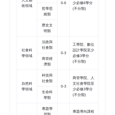
人文藝
0-6
少必修6學分
術領域
哲學思
(不分類)
維類
歷史文
明類
法政與
工學院、數位
社會類
社會科
設計學院至少
0-3
學領域
必修3學分
商管經
(不分類)
濟類
科技與
商管學院、人
社會類
自然科
文社會學院至
0-3
學領域
少必修3學分
生命科
(不分類)
學類
專題學
專題導向課程
習類