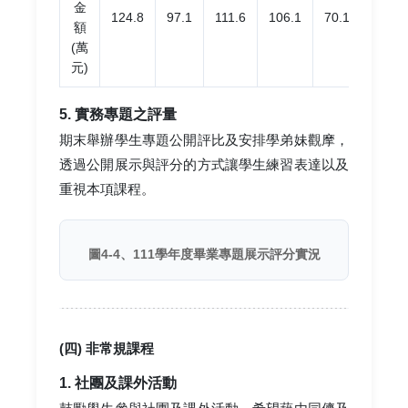
金
124.8
97.1
111.6
106.1
70.1
83.9
額
(萬
元)
5. 實務專題之評量
期末舉辦學生專題公開評比及安排學弟妹觀摩，
透過公開展示與評分的方式讓學生練習表達以及
重視本項課程。
圖4-4、111學年度畢業專題展示評分實況
(四) 非常規課程
1. 社團及課外活動