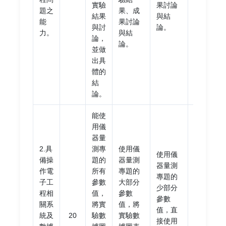
實驗
果討論
題之
果、成
結
結果
與結
能
果討論
果、
與討
論。
力。
與結
成果
論，
論。
討論
並做
與結
出具
論。
體的
結
論。
能使
用儀
器量
2.具
測專
使用儀
使用儀
備操
題的
器量測
器量測
未量
作電
所有
專題的
專題的
測專
子工
參數
大部分
少部分
題的
程相
值，
參數
參數
參數
關系
將實
值，將
值，直
值或
統及
20
驗數
實驗數
接使用
缺乏