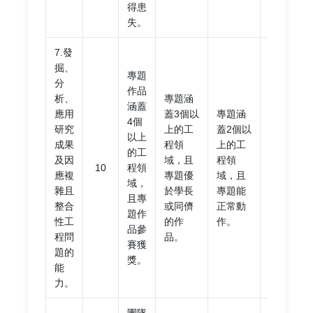
得患
失。
7.發
掘、
專題
專題
分
作品
未能
析、
專題涵
涵蓋
涵蓋
應用
蓋3個以
專題涵
4個
2個
研究
上的工
蓋2個以
以上
以上
成果
程領
上的工
的工
的工
及因
域，且
程領
10
程領
程領
應複
專題優
域，且
域，
域，
雜且
於學長
專題能
且專
或專
整合
或同儕
正常動
題作
題未
性工
的作
作。
品參
能正
程問
品。
賽獲
常動
題的
獎。
作。
能
力。