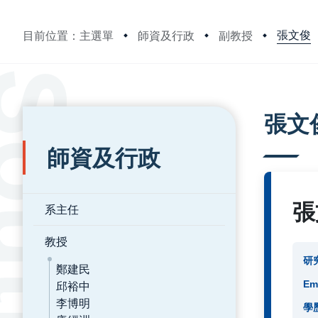
張文俊
目前位置：主選單
師資及行政
副教授
:::
:::
張文
師資及行政
張
系主任
教授
研
鄭建民
邱裕中
Em
李博明
學