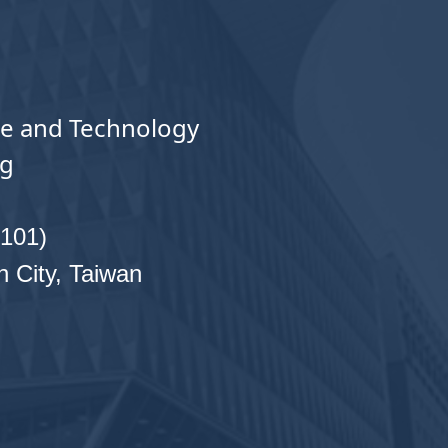
ce and Technology
ng
01)
n City, Taiwan