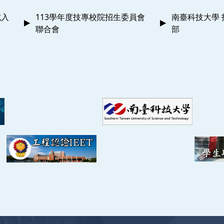
會計畫
單一整合型－高瞻特教資源精緻化暨應用推廣計畫(2/2)
試入
113學年度技專校院招生委員會
南臺科技大學 
聯合會
部
會計畫
科技向前走」綠色能源前瞻科技轉化與推廣－總計畫暨
向前走」綠色能源前瞻科技轉化與展示推廣活動(1/3)
計畫
奈米科技．高瞻未來-計畫成果多元展示與推廣
計畫
單一整合型－高瞻特教資源精緻化暨應用推廣計畫(1/2)
會計畫
單一整合型計畫－高中職「能源科技領域探究式課程」推廣計
會計畫
科技回嘉計畫成果展示暨多元科普活動推廣
計畫
單一整合型計畫:低碳能源科技融入啟聰學校課程開發暨
究推廣(2/3)
計畫
政策導向計畫:以行動科學巡迴車提昇與推廣本島及離島