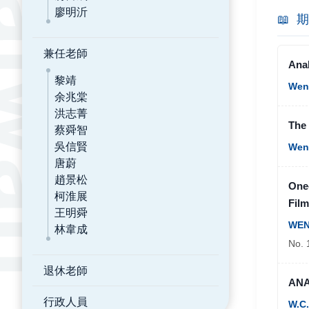
廖明沂
📖
期
兼任老師
Anal
黎靖
Wen
余兆棠
洪志菁
The 
蔡舜智
吳信賢
Wen
唐蔚
趙景松
One-
柯淮展
Film
王明舜
WEN
林韋成
No. 
退休老師
ANA
行政人員
W.C