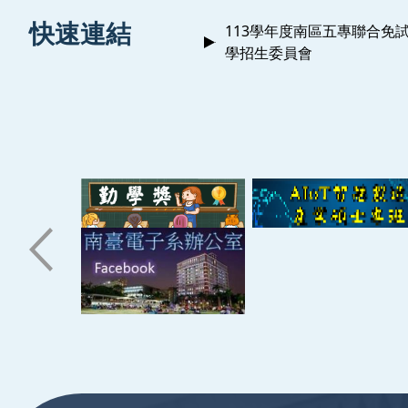
:::
國科
快速連結
113學年度南區五專聯合免
學招生委員會
國科
政府
政府
國科
國科
政府
政府
:::