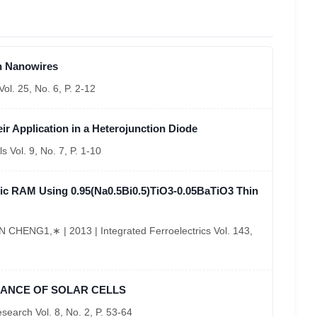
on Nanowires
ol. 25, No. 6, P. 2-12
ir Application in a Heterojunction Diode
 Vol. 9, No. 7, P. 1-10
tric RAM Using 0.95(Na0.5Bi0.5)TiO3-0.05BaTiO3 Thin
ENG1,∗ | 2013 | Integrated Ferroelectrics Vol. 143,
ANCE OF SOLAR CELLS
search Vol. 8, No. 2, P. 53-64