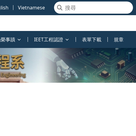
lish
Vietnamese
光榮事蹟
IEET工程認證
表單下載
規章