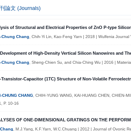
刊論文 (Journals)
ysis of Structural and Electrical Properties of ZnO P-type Silic
-Chung Chang
, Chih-Yi Lin, Kao-Feng Yarn | 2018 | Wulfenia Journal V
Development of High-Density Vertical Silicon Nanowires and The
-Chung Chang
, Sheng-Chien Su, and Chia-Ching Wu | 2016 | Materials
Transistor-Capacitor (1TC) Structure of Non-Volatile Ferroelec
-CHUNG CHANG
, CHIH-YUNG WANG, KAI-HUANG CHEN, CHIEN-MIN CH
1, P. 10-16
LYSES OF ONE-DIMENSIONAL GRATINGS ON THE PERFORM
.Chang
, M.J.Yang, K.F.Yarn, W.C.Chuang | 2012 | Journal of Ovonic Re