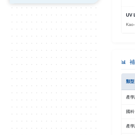
UV 
Kao-
📊
補
類型
產學
國科
產學