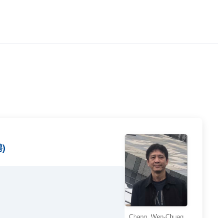
)
Chang, Wen-Chuag