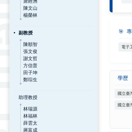
唐經洲
陳文山
楊榮林
🎯
專
副教授
陳順智
電子
張文俊
謝文哲
方信普
田子坤
學歷
鄭琮生
國立臺
助理教授
國立臺
林瑞源
林福林
薛雲太
蔣富成