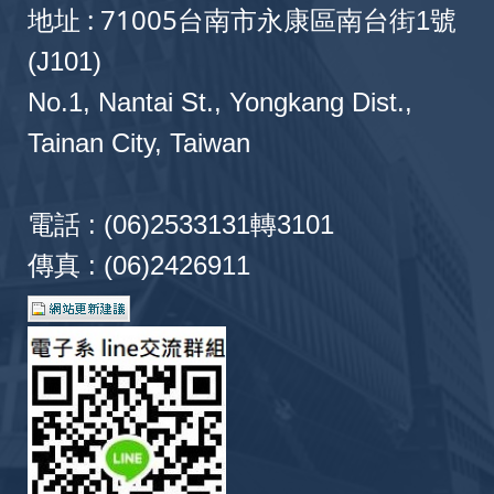
地址 : 71005
台南市永康區南台街1號
Ke-Yu Su, Yu-Ching Mo, et al.,
Chao-Tang Yu
|
2018 | IEEE ICCE-TW Taichung
(J101)
No.1, Nantai St., Yongkang Dist.,
Design and Implementation of A Driving
Tainan City, Taiwan
Safety Aided Mechanism
Jun-Ming Xu, Yang-Zhou Lin, et al.,
Chao-Tang
Yu
| 2018 | WOCC 2018 Hualien
電話 : (06)2533131轉3101
傳真 : (06)2426911
An Improved PAPR Reduction in Uplink
SC-FDMA System with Multiple Antennas
Wei-Wen Hu,
Chao-Tang Yu
, et al. | 2018 |
IEEE ICASI 2018 Chiba
整合異質網路互聯之智能車載資通訊平台
蘇科毓、莫玉青 等,
余兆棠
、唐經洲 | 2017 | 電信
與光通訊程應用研討會 高雄