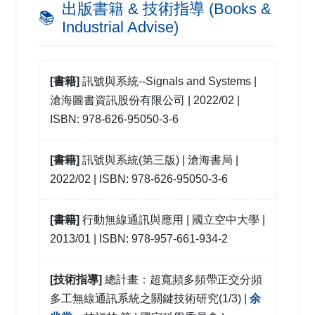
出版書籍 & 技術指導 (Books &
高偉哲、謝良宏、胡偉文、
余兆棠
| 2020 | 全國
📚
Jeeng Min Ling, Ming Jong Lin, and
Chao Tang
Industrial Advise)
電信研討會 高雄市
Yu
| 2014 | Applied Mechanics and Materials
Vol. 535, P. 157-161
低壓直流電力線通訊系統設計與實現
[書籍]
訊號與系統--Signals and Systems |
張原華、許峻銘、
余兆棠
| 2020 | 全國電信研討
A unified spectrum sensing and throughput
滄海圖書資訊股份有限公司 | 2022/02 |
會 高雄市
analysis model in cognitive radio networks
ISBN: 978-626-95050-3-6
Ming-Fong Hsu, Tsang-Yi Wang,
Chao-Tang Yu
Multipath Modeling and Simulation of In-
| 2013 | Journal of WCMC
[書籍]
訊號與系統(第三版) | 滄海書局 |
Vehicle Power Line Communication
2022/02 | ISBN: 978-626-95050-3-6
Channels for Luxgen U6 Turbo
應用HT66F50於車內空氣品質監測與警示系統
Yi-Cheng Lin, Fu-Lin Lin,
Chao-Tang Yu
and
余兆棠
、張馨如、邱春霖、蘇從碩 | 2012 | ET電
[書籍]
行動無線通訊與應用 | 國立空中大學 |
Jun-Ming Xu | 2019 | ISNST Tainan
子技術 No. 316, P. 117-123
2013/01 | ISBN: 978-957-661-934-2
An Indoor Real-Time Audio Transceiver
[技術指導]
總計畫：超寬頻多頻帶正交分頻
System Based on Visible Light
Communication
多工無線通訊系統之關鍵技術研究(1/3) |
余