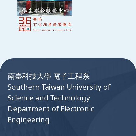
基於曼徹斯特訊號特性之新型可見光通訊電路
政府計畫
網路通訊人才培育先導型計畫-102年度課
與解碼演算法設計
政府計畫
分散式感知無線電之次要使用者傳輸量分析
張復亮、張柏凱 等,
余兆棠
、李大輝 | 2018 | 全國
電信研討會 台北
政府計畫
101年台灣青年國際志工服務隊計畫辦理「
Design and Implementation of a Next-
政府計畫
網路通訊人才培育先導型計畫-101年度課
:::
Generation Hybrid Internet of Vehicles
統概論」
Communication System for Driving Safety
南臺科技大學 電子工程系
Wei-Wen Hu, Fu-Liang Chang, et al.,
Chao-
Southern Taiwan University of
Tang Yu
| 2018 | 3rd International Conference
on Computer and Communication Systems 名古
Science and Technology
屋
Department of Electronic
Engineering
An In-Vehicle Infotainment Platform for
Integrating Heterogeneous Networks
Interconnection