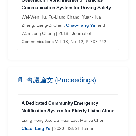
示裝置
Communication System for Driving Safety
具有透明片形基材之群組式LED及其組成之顯
國內 發
Wei-Wen Hu, Fu-Liang Chang, Yuan-Hua
示裝置
Zhang, Liang-Bi Chen,
Chao-Tang Yu
, and
Wan-Jung Chang | 2018 | Journal of
以三維矽穿孔技術（TSV）製作微探針組件及
國內 發
Communications Vol. 13, No. 12, P. 737-742
微探針之方法
無線感測網路系統及其偵測方法
國內 發
Project based learning and team-based
learning for freshmen physics at Southern
無線感測網路系統之無線感測器的取樣決定方
國內 發
Taiwan university of science and
📄
會議論文 (Proceedings)
法
technology
Aaron Raymond See, Hong-De Chang, Chi Jo
Wang,
Chao-Tang Yu
| 2018 | Asia-Pacific
A Dedicated Community Emergency
Journal of Science and Technology Vol. 23, No.
Notification System for Elderly Living Alone
2, P. 1-8
Liang Hong Xie, Da-Huei Lee, Mei Ju Chen,
Chao-Tang Yu
| 2020 | ISNST Tainan
具自動調整電力傳送位置之無線充電系統