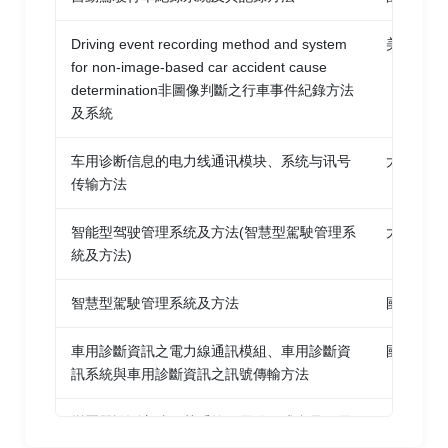
Driving event recording method and system
美國 發
for non-image-based car accident cause
determination非圖像判斷之行車事件紀錄方法
及系統
车用诊断信息的电力线通讯模块、系统与讯号
大陸 發
传输方法
智能型驾驶管理系统及方法(智慧型駕駛管理系
大陸 發
統及方法)
智慧型駕駛管理系統及方法
國內 發
車用診斷資訊之電力線通訊模組、車用診斷資
國內 發
訊系統與車用診斷資訊之訊號傳輸方法
變壓器診斷方法及其系統、電腦程式產品及電
國內 發
腦可讀取紀錄媒體