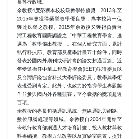
長等行政職。
余教授4度榮獲本校校級教學特優獎，2013年至
2015年更獲得榮譽教學優良獎，為本校第一位
獲此殊榮之教授。2015年余教授又獲得負責台
灣工程教育國際認證之「中華工程教育學會」遴
選為「教學傑出教授」。在個人研究方面，累計
執行科技部、教育部及產學計畫五十餘件，同時
發表於國內外期刊或研討會的論文超過百篇。近
年受邀擔任中華工程教育學會(IEET)認證委員以
及台灣評鑑協會科技大學評鑑委員，教學與學術
表現受到肯定。此外，也致力於指導學生專題製
作並參與國內外各種競賽，至今囊括的獎項超過
百項。
余教授的專長包括通訊系統、無線通訊與網路、
數位訊號處理等領域。余教授自2004年開始至
今執行教育部網通人才培育計畫，投入教材與教
科書編撰、教學方法改善以及實驗室建置，提升