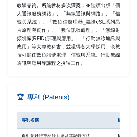
教學品質。所編教材多次獲獎，並陸續出版「個
人通訊服務網路」、「無線通訊與網路」、「信
號與系統」、「數位信處理器_義隆eSL系列晶
片原理與實作」、「數位訊號處理」、「無線射
頻辨識(RFID)原理與應用」、「行動無線通訊與
應用」等大專教科書，並獲得各大學採用。余教
授可擔任數位訊號處理、信號與系統、行動無線
通訊與應用等課程之授課工作。
🏆
專利 (Patents)
專利名稱
區域/型式
自動駕駛行車紀錄系統及其記錄方法
國內 發