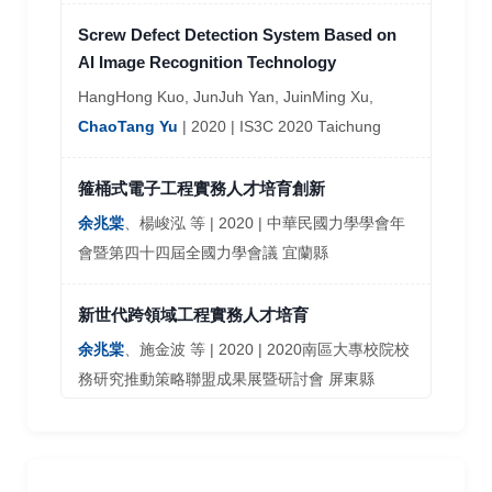
余兆棠
、張原華、林聖修、林奕成、高偉哲 |
Screw Defect Detection System Based on
2017 | 智動化Smart Auto No. Vol. 30, P. 100-106
AI Image Recognition Technology
HangHong Kuo, JunJuh Yan, JuinMing Xu,
無線鳴槍起跑與終點計時系統
ChaoTang Yu
| 2020 | IS3C 2020 Taichung
余兆棠
、陳新福、林奕成、林聖修、黎名仁 |
2016 | CTimes
箍桶式電子工程實務人才培育創新
余兆棠
、楊峻泓 等 | 2020 | 中華民國力學學會年
Sampling Design Schemes for Distributed
會暨第四十四屆全國力學會議 宜蘭縣
Parameter Estimation Networks
Ming-Fong Hsu,
Chao-Tang Yu
, Tsang-Yi
新世代跨領域工程實務人才培育
Wang, and Tsai-Cheng Wu | 2016 | International
余兆棠
、施金波 等 | 2020 | 2020南區大專校院校
Journal of Ad Hoc and Ubiquitous Computing
務研究推動策略聯盟成果展暨研討會 屏東縣
(IJAHUC) Vol. 22, No. 1, P. 62-69
以行動裝置為基礎之可見光通訊系之實現與應
Transformer Fault Diagnosis with the Duval
用
Triangle and Heuristic Techniques