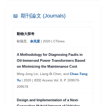
以無線傳訊提示澆水之裝置
國內 新
📖
期刊論文 (Journals)
車內空氣品質監控裝置
國內 新
室外溫度偵測裝置
國內 新
動物大探奇
歐陽昆、
余兆棠
| 2020 | CTimes
合作式通訊系統及其異常中繼端的檢測方法
國內 發
A Methodology for Diagnosing Faults in
感知無線電網路系統及其次要使用單元數目的
國內 發
Oil-Immersed Power Transformers Based
最佳化方法
on Minimizing the Maintenance Cost
合作式通訊系統及其訓練序列設計方法
國內 發
Ming-Jong Lin, Liang-Bi Chen, and
Chao-Tang
Yu
| 2020 | IEEE Access Vol. 8, P. 209570-
利用三維矽穿孔技術(TSV)製作二維發光二極
國內 發
209578
體顯示陣列之方法及其顯示陣列
Design and Implementation of a Next-
具有透明長形基材之群組式LED及其組成之顯
國內 發
Generation Hybrid Internet of Vehicles