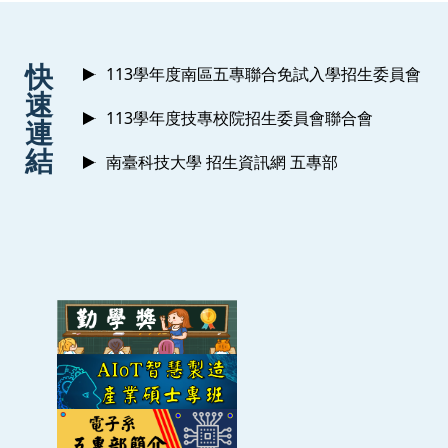
郭瀚鴻、施金波、
余兆棠
| 2018 | 臺灣先進智慧
機器人研討會 Taipei
教育部計畫
109年度青銀共創、攜手在地共築智慧高齡
:::
快
113學年度南區五專聯合免試入學招生委員會
An Implementation of Deep Learning based
教育部計畫
智慧聯網技術開發與應用人才培育計畫(第三
速
IoV System for Traffic Accident Collisions
113學年度技專校院招生委員會聯合會
連
Detection with an Emergency Alert
政府計畫
108年度新工程教育方法實驗與建構計畫-
結
南臺科技大學 招生資訊網 五專部
調整-箍桶式電子工程實務人才培育創新
Mechanism
Liang-Bi Chen, Ke-Yu Su, et al.,
Chao-Tang Yu
教育部計畫
智慧聯網技術開發與應用人才培育計畫(第二
| 2018 | IEEE ICCE-Berlin
教育部計畫
青銀共創、攜手在地共築智慧高齡友善社區(
Development of the Next-Generation
Internet of Vehicles Communication System
產學計畫
應用於智慧養殖系統之異質通訊技術整合研
for Driving Safety (II)
國科會計畫
新世代車聯網之車載通訊系統研製(3/3)
Chao-Tang Yu
, et al. | 2018 | ISAT-17 Danang
教育部計畫
智慧聯網技術開發與應用人才培育計畫
Multipath Modeling of In-Vehicle Power
Line Communication Channels
產學計畫
應用於溫室聯網系統之直流電力通訊技術