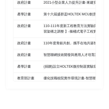
[技術指導]
非高斯雜訊弱訊號檢測問題之取
政府計畫
2021小型企業人力提升計畫-東建安股份有
高偉哲、胡偉文、
余兆棠
| 2019 | 第十七屆微電
樣設計 |
余兆棠
| 國家科學委員會 | 1999/12
產學計畫
第十六屆盛群盃HOLTEK MCU創意大賽
子技術發展與應用研討會 高雄市
政府計畫
110-111年度新工程教育方法實驗與建構 
基於Sigfox低功耗廣域網路之疲勞瞌睡警示主
習架構之調整 】-箍桶式電子工程實務人才
動式智慧行車安全系統
郭丞晉、莫玉青 等,
余兆棠
、唐經洲 | 2019 | 全國
政府計畫
110年度青銀共創、攜手在地共築智慧高齡
電信研討會 台中
政府計畫
智慧聯網技術開發與應用人才培育計畫(第四
基於車用電力線傳輸之行車安全輔助機制設計
產學計畫
(捐贈)設立HOLTEK微控制器實驗室之儀
與實現
張原華、陳良弼 等,
余兆棠
| 2019 | 全國電信研討
教育部計畫
優化技職校院實作環境計畫-智慧聯網技術
會 台中
產學計畫
第十五屆盛群盃HOLTEK MCU創意大賽
基於高抗噪骨傳導麥克風技術之機器人控制應
政府計畫
108年度新工程教育方法實驗與建構計畫-
用
調整-箍桶式電子工程實務人才培育創新(第