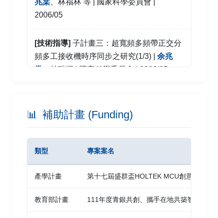
兆棠
、林福林 等 | 國家科學委員會 |
Wei-Wen Hu, Bo-Kai Jhang, Da-Huei Lee and
2006/05
Chao-Tang Yu
| 2019 | IEEE LifeTech Osaka
[技術指導]
子計畫三：超寬頻多頻帶正交分
A DC Power-Line Communication based In-
Vehicle Safety Aided System for Rear
頻多工接收機時序同步之研究(1/3) |
余兆
Vehicles Road Safety
棠
、林瑞源 | 國家科學委員會 | 2006/05
Sheng-Xiu Lin, Yuan-Hua Zhang,
Chao-Tang
Yu
[技術指導]
, et al. | 2019 | IEEE LifeTech Osaka
信號檢測系統之適應性取樣設計
研究 |
余兆棠
| 國家科學委員會 | 2003/07
📊
補助計畫 (Funding)
AudioNet: An Audio Frequency Based
Wireless Communication Scheme for
[技術指導]
分散式估算系統之量化設計研究
Wireless Personal Area Networks
類型
專案案名
|
余兆棠
| 國家科學委員會 | 2001/07
Wan-Jung Chang, Yun-Tsai Hsueh, Yu-Xiang
產學計畫
第十七屆盛群盃HOLTEK MCU創意大賽
Zeng, Liang-Bi Chen, Ming-Che Chen, and
[技術指導]
分散式檢測系統之通道頻寬配置
Chao-Tang Yu
| 2019 | IEEE ICCE-TW Yilan
研究 |
余兆棠
| 國家科學委員會 | 2000/07
教育部計畫
111年度青銀共創、攜手在地共築智慧高齡
以智慧型手機為基礎之可見光通訊系統建置