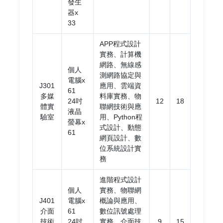
發生
器x
33
APP程式設計
實務、計算機
網路、無線感
個人
測網路協定與
電腦x
J301
應用、雲端資
61
多媒
料庫實務、物
24吋
12
18
體實
聯網技術與應
液晶
驗室
用、Python程
螢幕x
式設計、動態
61
網頁設計、數
位系統設計實
務
進階程式設計
個人
實務、物聯網
J401
電腦x
概論與應用、
介面
61
數位訊號處理
技術
24吋
實務、介面技
9
15