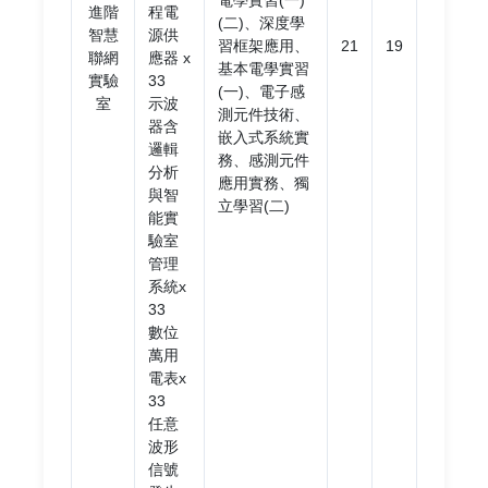
電學實習(一)
進階
程電
(二)、深度學
智慧
源供
習框架應用、
21
19
聯網
應器 x
基本電學實習
實驗
33
(一)、電子感
室
示波
測元件技術、
器含
嵌入式系統實
邏輯
務、感測元件
分析
應用實務、獨
與智
立學習(二)
能實
驗室
管理
系統x
33
數位
萬用
電表x
33
任意
波形
信號