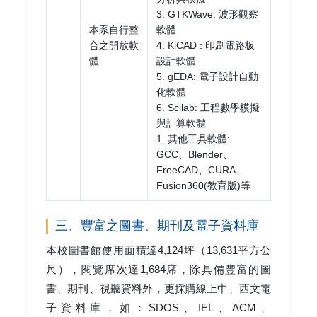
3. GTKWave: 波形觀察
本系自行整
軟體
合之開放軟
4. KiCAD : 印刷電路板
體
設計軟體
5. gEDA: 電子設計自動
化軟體
6. Scilab: 工程數學模擬
與計算軟體
1. 其他工具軟體:
GCC、Blender、
FreeCAD、CURA、
Fusion360(教育版)等
三、豐富之圖書、期刊及電子資料庫
本校圖書館使用面積達4,124坪（13,631平方公
尺），閱覽席次達1,684席，除具備豐富的圖
書、期刊、視聽資料外，更採購線上中、西文電
子資料庫，如：SDOS、IEL、ACM、