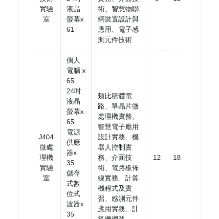
實驗
液晶
術、智慧物聯
室
螢幕x
網裝置設計與
61
應用、電子感
測元件技術
個人
電腦 x
65
24吋
類比積體電
液晶
路、單晶片微
螢幕x
處理機實務、
65
智慧電子應用
電源
J404
設計實務、機
供應
微處
器人控制實
器x
理機
務、介面技
12
18
35
實驗
術、電路板佈
儲存
室
線實務、計算
式數
機程式及實
位式
習、感測元件
波器x
應用實務、計
35