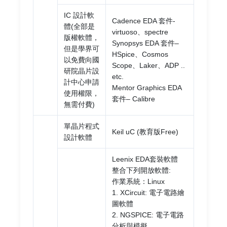
IC 設計軟
Cadence EDA 套件-
體(全部是
virtuoso、spectre
版權軟體，
Synopsys EDA 套件–
但是學界可
HSpice、Cosmos
以免費向國
Scope、Laker、ADP ..
研院晶片設
etc.
計中心申請
Mentor Graphics EDA
使用權限，
套件– Calibre
無需付費)
單晶片程式
Keil uC (教育版Free)
設計軟體
Leenix EDA套裝軟體
整合下列開放軟體:
作業系統：Linux
1. XCircuit: 電子電路繪
圖軟體
2. NGSPICE: 電子電路
分析與模擬