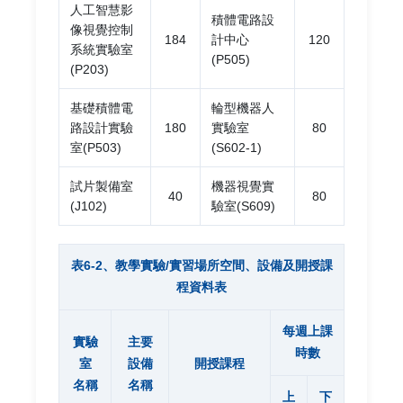
人工智慧影
積體電路設
像視覺控制
184
計中心
120
系統實驗室
(P505)
(P203)
基礎積體電
輪型機器人
路設計實驗
180
實驗室
80
室(P503)
(S602-1)
試片製備室
機器視覺實
40
80
(J102)
驗室(S609)
表6-2、教學實驗/實習場所空間、設備及開授課
程資料表
每週上課
實驗
主要
時數
室
設備
開授課程
名稱
名稱
上
下