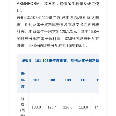
ABI/INFORM、JCR等，提供師生教學及研究使
用。
表6-5為107至111學年度與本系領域相關之圖
書、期刊及電子資料庫數量及本系支出之經費統
計表。本系每年平均支出129.1萬元，其中46.8%
的經費分配在電子資料庫、32.9%的經費分配在
圖書、20.3%的經費分配在期刊的採購上。
表6-5、101-106學年度圖書、期刊及電子資料庫經費統計
學
年
107
108
109
110
111
平
度
經
費
133.8
125.4
126.8
118.8
140.7
129
(萬
元)