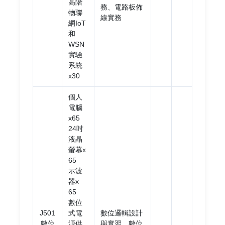
高階
務、電路板佈
物聯
線實務
網IoT
和
WSN
實驗
系統
x30
個人
電腦
x65
24吋
液晶
螢幕x
65
示波
器x
65
數位
J501
式電
數位邏輯設計
數位
源供
與實習、數位