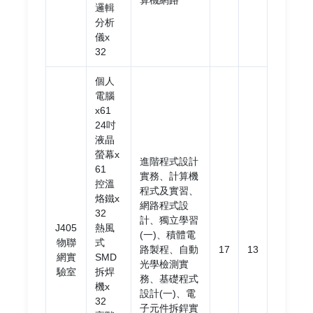
算機網路
邏輯
分析
儀x
32
個人
電腦
x61
24吋
液晶
螢幕x
進階程式設計
61
實務、計算機
控溫
程式及實習、
烙鐵x
網路程式設
32
計、獨立學習
J405
熱風
(一)、積體電
物聯
式
路製程、自動
17
13
網實
SMD
光學檢測實
驗室
拆焊
務、基礎程式
機x
設計(一)、電
32
子元件拆銲實