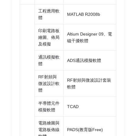
工程應用軟
MATLAB R2008b
體
印刷電路板
Altium Designer 09、電
繪圖、佈局
磁干擾軟體
及模擬
通訊模擬軟
ADS通訊模擬軟體
體
RF射頻與
RF射頻與微波設計套裝
微波設計軟
軟體
體
半導體元件
TCAD
模擬軟體
電路繪圖與
電路板佈線
PADS(教育版Free)