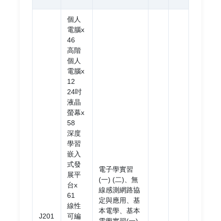
個人
電腦x
46
高階
個人
電腦x
12
24吋
液晶
螢幕x
58
深度
學習
嵌入
式發
電子學實習
展平
(一) (二)、無
台x
線感測網路協
61
定與應用、基
線性
本電學、基本
J201
可編