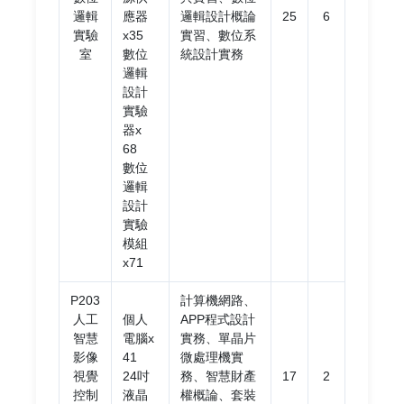
邏輯
應器
邏輯設計概論
25
6
實驗
x35
實習、數位系
室
數位
統設計實務
邏輯
設計
實驗
器x
68
數位
邏輯
設計
實驗
模組
x71
P203
計算機網路、
人工
個人
APP程式設計
智慧
電腦x
實務、單晶片
影像
41
微處理機實
視覺
24吋
務、智慧財產
17
2
控制
液晶
權概論、套裝