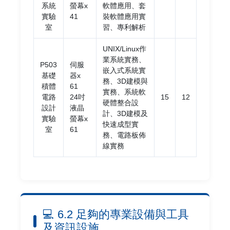
系統
螢幕x
軟體應用、套
實驗
41
裝軟體應用實
室
習、專利解析
UNIX/Linux作
業系統實務、
P503
伺服
嵌入式系統實
基礎
器x
務、3D建模與
積體
61
實務、系統軟
電路
24吋
15
12
硬體整合設
設計
液晶
計、3D建模及
實驗
螢幕x
快速成型實
室
61
務、電路板佈
線實務
💻 6.2 足夠的專業設備與工具
及資訊設施