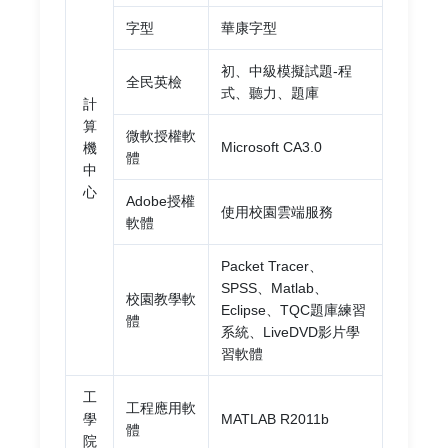
字型
華康字型
初、中級模擬試題-程
全民英檢
式、聽力、題庫
計
算
微軟授權軟
Microsoft CA3.0
機
體
中
心
Adobe授權
使用校園雲端服務
軟體
Packet Tracer、
SPSS、Matlab、
校園教學軟
Eclipse、TQC題庫練習
體
系統、LiveDVD影片學
習軟體
工
工程應用軟
學
MATLAB R2011b
體
院