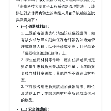
「南臺科技大學電子工程系儀器管理辦法」，該
辦法對於使用實驗室的班級人員都予以編組並賦
與職責如下：
(一) 儀器材料組：
1. 上課前各組應先行清點該組儀器設備，如
有缺少或故障立刻向任課老師報告並通知管
理或維修人員，以便檢修或更換，且登錄於
「儀器檢查維護紀錄簿」上。
2. 學生使用材料零件時，應由任課老師指定
數名學生專職負責並填寫領料單，由老師簽
名後向材料室領取，其他同學不得進出材料
室。
3. 下課後各組應負責該組的儀器清潔、歸位
及清點工作，並歸還向材料室所領取或借用
的物品。
(二) 安全維護組：