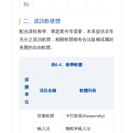
元)
二、資訊軟硬體
配合課程教學、專題實作等需要，本系提供非常
充分之資訊軟體，相關軟體都有合法版權或屬於
免費的自由軟體。
表6-4、教學軟體
採
購
項目名稱
軟體列表
單
位
防毒軟體
卡巴斯基(Kaspersky)
輸入法
嘸蝦米輸入法