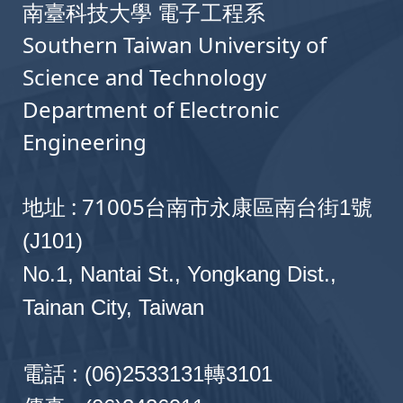
南臺科技大學 電子工程系
Southern Taiwan University of
Science and Technology
Department of Electronic
Engineering
地址 : 71005
台南市永康區南台街1號
(J101)
No.1, Nantai St., Yongkang Dist.,
Tainan City, Taiwan
電話 : (06)2533131轉3101