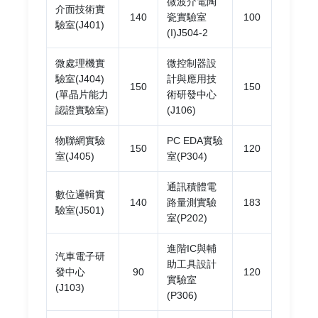
微波介電陶
介面技術實
140
瓷實驗室
100
驗室(J401)
(I)J504-2
微處理機實
微控制器設
驗室(J404)
計與應用技
150
150
(單晶片能力
術研發中心
認證實驗室)
(J106)
物聯網實驗
PC EDA實驗
150
120
室(J405)
室(P304)
通訊積體電
數位邏輯實
140
路量測實驗
183
驗室(J501)
室(P202)
進階IC與輔
汽車電子研
助工具設計
發中心
90
120
實驗室
(J103)
(P306)