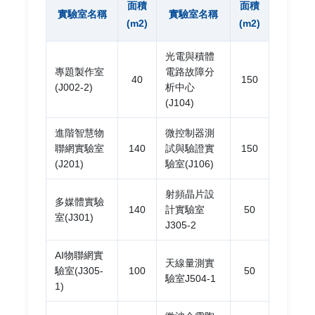
面積
面積
實驗室名稱
實驗室名稱
(m2)
(m2)
光電與積體
專題製作室
電路故障分
40
150
(J002-2)
析中心
(J104)
進階智慧物
微控制器測
聯網實驗室
140
試與驗證實
150
(J201)
驗室(J106)
射頻晶片設
多媒體實驗
140
計實驗室
50
室(J301)
J305-2
AI物聯網實
天線量測實
驗室(J305-
100
50
驗室J504-1
1)