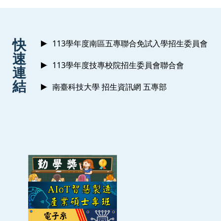
111年度青銀共創、攜手在地共築智慧高齡
111
社區
:::
快
113學年度南區五專聯合免試入學招生委員會
ID: 1114B001110017-EDU-5
2022-01-01 ~ 2022-12-31
速
113學年度技專校院招生委員會聯合會
連
科技大學推動深耕專業技術研發及人才培育
109
結
南臺科技大學 招生資訊網 五專部
(第三年)
ID: 10913001090182-EDU-12
2020-08-01 ~ 2021-07-31
科技大學推動深耕專業技術研發及人才培育
109
(第三年)
ID: 10913001090182-EDU-11
2020-08-01 ~ 2021-07-31
優化技職校院實作環境計畫-智慧聯網技術開
109
應用人才培育擴充計畫
ID: 10912001090168-EDU