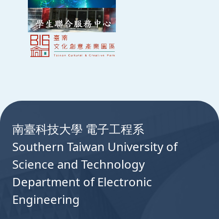
109年度青銀共創、攜手在地共築智慧高齡
109
社區
ID: 1094B001090032-EDU-7
2020-01-01 ~ 2021-12-31
109年度青銀共創、攜手在地共築智慧高齡
109
社區
ID: 1094B001090032-EDU-6
2020-01-01 ~ 2021-12-31
:::
智慧聯網技術開發與應用人才培育計畫(第三
109
南臺科技大學 電子工程系
ID: 10912001090018-EDU
Southern Taiwan University of
2020-01-01 ~ 2020-12-31
Science and Technology
科技大學推動深耕專業技術研發及人才培育
108
Department of Electronic
(第二年)
ID: 10813001080245-EDU-11
Engineering
2019-08-01 ~ 2020-07-31