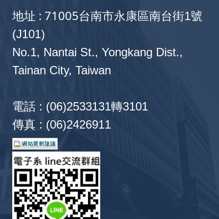
108年度「生醫產業與新農業跨領域人才培
108
地址 : 71005
台南市永康區南台街1號
畫」-A類「生醫產業與新農業學產研鏈結人
育計畫」
(J101)
ID: 10812001080062-EDU
No.1, Nantai St., Yongkang Dist.,
2019-02-01 ~ 2020-01-31
Tainan City, Taiwan
智慧聯網技術開發與應用人才培育計畫(第二
108
ID: 10812001080019-EDU
電話 : (06)2533131轉3101
2019-01-01 ~ 2019-12-31
傳真 : (06)2426911
青銀共創、攜手在地共築智慧高齡友善社區(
108
年)
ID: 1084A001080037-EDU-7
2019-01-01 ~ 2019-12-31
青銀共創、攜手在地共築智慧高齡友善社區(
108
年)
ID: 1084A001080037-EDU-6