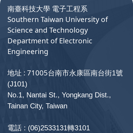
南臺科技大學 電子工程系
Southern Taiwan University of
Science and Technology
Department of Electronic
Engineering
地址 : 71005
台南市永康區南台街1號
(J101)
No.1, Nantai St., Yongkang Dist.,
Tainan City, Taiwan
電話 : (06)2533131轉3101