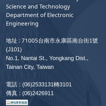
Science and Technology
Department of Electronic
Engineering
地址 : 71005
台南市永康區南台街1號
(J101)
No.1, Nantai St., Yongkang Dist.,
Tainan City, Taiwan
電話 : (06)2533131轉3101
傳真 : (06)2426911