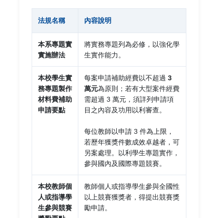
法規名稱
內容說明
本系專題實
將實務專題列為必修，以強化學
實施辦法
生實作能力。
本校學生實
每案申請補助經費以不超過
3
務專題製作
萬元
為原則；若有大型案件經費
材料費補助
需超過 3 萬元，須詳列申請項
申請要點
目之內容及功用以利審查。
每位教師以申請 3 件為上限，
若歷年獲獎件數成效卓越者，可
另案處理。以利學生專題實作，
參與國內及國際專題競賽。
本校教師個
教師個人或指導學生參與全國性
人或指導學
以上競賽獲獎者，得提出競賽獎
生參與競賽
勵申請。