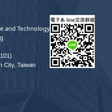
ce and Technology
ng
01)
n City, Taiwan