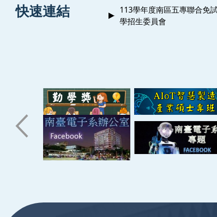
:::
快速連結
113學年度南區五專聯合免
學招生委員會
:::