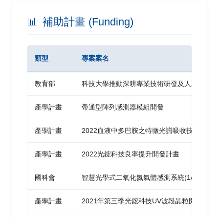
EBL
Engineering, and Technology (IET 2018) Tokyo
📊
補助計畫 (Funding)
C. K. Wang,
Y. Z. Chiou
, P. K. Lin, J. S. Jheng,
The investigation of Responsivity in GaN-
S. P. Chang, and S. J. Chang | 2016 | ECS
based Metal-semiconductor-metal
Journal of Solid State Science and Technology
類型
專案案名
Ultraviolet Photodetector Using Trench
Vol. 5, No. 6, P. Q179-Q182
Structure
教育部
科技大學推動深耕專業技術研發及人才培育計畫
P. J. Sun, J. S. Jheng, C. K. Wang, and
Y. Z.
Enhancement in Output Power of Blue
Chiou
| 2018 | 2018 World Conference on
Nitride-Based Light-Emitting Diodes With
產學計畫
帶通型陣列感測器模組開發
an Electron Retarded Layer
Innovation, Engineering, and Technology (IET
產學計畫
2022血液中多巴胺之特徵光譜吸收技術開發
2018) Tokyo
C. K. Wang,
Y. Z. Chiou
, and S. B. Chuang |
2015 | JOURNAL OF DISPLAY TECHNOLOGY
產學計畫
2022光鋐科技良率提升開發計畫
Investigation of Nitride-Based Blue and
Vol. 11, No. 12, P. 1005-1009
Near Ultraviolet Flip Chip Light-Emitting
國科會
智慧光學式二氧化氮氣體感測系統(1/4)
Diodes
GaN MSM UV Photodetector With
Z. X. Xu, C. K. Wang,
Y. Z. Chiou
, and Y. W.
Sputtered AlN Nucleation Layer
產學計畫
2021年第三季光鋐科技UV波段晶粒開發計畫
Wang | 2017 | 2017 International Symposium on
C. K. Wang,
Y. Z. Chiou
, S. J. Chang, W. C. Lai,