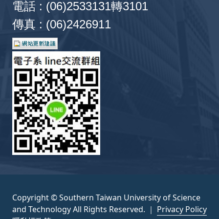
電話 : (06)2533131轉3101
Different Insertion Layer Thicknesses
Thickness
產學計畫
國立成功大學-光電與積體電路故障分析中心
傳真 : (06)2426911
C. K. Wang, Y. W. Wang,
Y. Z. Chiou
, S. H.
Chun-Kai Wang, Tsung-Hsun Chiang,
Yu-Zung
Chang, P. J. Sun, J. S. Jheng, S. P. Chang, and
Chiou
, and Sheng-Po Chang | 2013 | Japanese
產學計畫
富添工業-光電與積體電路故障分析中心檢測
S. J. Chang | 2016 | 2016 Optics & Photonics
Journal of Applied Physics Vol. 52, No. 1, P.
Taiwan, International Conference (OPTIC 2016)
01AG05-1~4
產學計畫
香港商捷達創新科技-光電與積體電路故障分
Taipei
產學計畫
感測前端元件技術開發
Effect of Varied Undoped GaN Thickness
on ESD and Optical Properties of GaN-
Investigation of efficiency droop by
產學計畫
感測前端元件技術開發
Based LEDs
simulated p-AlxGa(1-x)N/InyGa(1-y)N Molar
Composition SPS-EBL for InGaN-based
Tsung-Hsun Chiang, Chun-Kai Wang, Shoou-
產學計畫
2018第三季光鋐科技晶粒製程開發計畫
blue Light-Emitting Diodes
Jinn Chang,
Yu-Zung Chiou
, Tsun-Kai Ko,
K. C. Hung, C. K. Wang,
Y. Z. Chiou
, J. Y. Yang,
Tien-Kun Lin, and Sheng-Po Chang | 2012 |
產學計畫
2018第三季光鋐科技晶粒製程開發計畫
J. S. Jheng, S. P. Chang, and S. J. Chang |
IEEE PHOTONICS TECHNOLOGY LETTERS
2016 | 2016 Optics & Photonics Taiwan,
產學計畫
2018新世紀光電晶粒開發及基板晶圓品質改
Vol. 24, No. 10, P. 800-802
Copyright © Southern Taiwan University of Science
International Conference (OPTIC 2016) Taipei
產學計畫
2018新世紀光電晶粒開發及基板晶圓品質改
and Technology All Rights Reserved. ｜
Privacy Policy