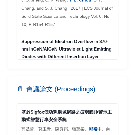
J. S. Jheng, C. K. Wang,
Y. Z. Chiou
, S. P.
Chang, and S. J. Chang | 2017 | ECS Journal of
Solid State Science and Technology Vol. 6, No.
10, P. R154-R157
Suppression of Electron Overflow in 370-
nm InGaN/AlGaN Ultraviolet Light Emitting
Diodes with Different Insertion Layer
Thicknesses
C. K. Wang, Y. W. Wang,
Y. Z. Chiou
, S. H.
Chang, J. S. Jheng, S. P. Chang, and S. J.
📄
會議論文 (Proceedings)
Chang | 2017 | Journal of Crystal Growth Vol.
468, No. 15, P. 585-589
基於Sigfox低功耗廣域網路之疲勞瞌睡警示主
Suppressing Efficiency Droop Using
動式智慧行車安全系統
Graded AlGaN/InGaN Superlattice Electron
郭丞晉、莫玉青、陳良弼、張萬榮、
邱裕中
、余
Blocking Layer for InGaN-based Light-