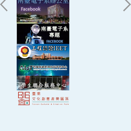
產學計畫
具波長調整功能之光感測元件技術開發
Chang, and S. J. Chang | 2017 | 2017
Lee, W. Y. Yan, W. S. Chen, C. M. Cheng, K. H.
International Symposium on Novel and
Chen, J. J. Tang, and J. Lee | 2014 | PHYSICA
產學計畫
具波長調整功能之光感測元件技術開發
Sustainable Technology (2017 ISNST) Tainan
STATUS SOLIDI A - APPLICATIONS AND
產學計畫
近紫光帶通型感測器技術開發
MATERIALS SCIENCE Vol. 211, No. 8, P. 1769–
Study of the Optical and Response
1772
產學計畫
高訊雜比光學感測前端元件技術開發
Characteristics of Green, Blue, and
Ultraviolet Nitride-Based Light-Emitting
The Hot-Cold Effect on Optical Properties
產學計畫
高訊雜比光學感測前端元件技術開發
Diodes
for Nitride-Based Green LEDs by Ammonia
Source Preflow
S. H. Kao, K. W. Lin, C. K. Wang, and
Y. Z.
產學計畫
近紫光帶通型感測器技術開發
Chiou
| 2017 | 2017 International Workshop on
C. K. Wang,
Y. Z. Chiou
, and D. J. Sun | 2013 |
UV Materials and Devices (IWUMD 2017) 福岡
產學計畫
皮下組織液與血液訊號偵測技術開發
ECS Journal of Solid State Science and
Technology Vol. 2, No. 7, P. Q104-Q107
產學計畫
皮下組織液與血液訊號偵測技術開發
Preparation and characterization of
tungsten trioxide (WO3) thin films as the
Investigating the Effect of Piezoelectric
政府計畫
108年度AQI氣體感測器服務平台專案計畫-
MEMS-type NOX gas sensors
Polarization on GaN-Based LEDs With
PM2.5成分辨識系統
Different Quantum Barrier Thickness
S. S. Huang,
Y. Z. Chiou
, C. K. Wang, S. J.
:::