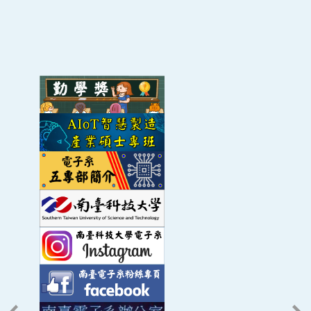
Dependent Electroluminescence
Hung, and J. S. Jheng | 2017 | 2017
International Symposium on Novel and
C. K. Wang,
Y. Z. Chiou
, T. H. Chiang, and T. K.
產學計畫
適用於血液分析之帶通型光檢測器技術開發
Sustainable Technology (2017 ISNST) Tainan
Lin | 2015 | International Journal of Photoenergy
Vol. 2015, P. 1-6
政府計畫
109年度AQI氣體感測器服務平台專案計畫-
Fabrication of WO3 sensing material as the
PM2.5成分辨識系統
MEMS type NO gas sensors
On the effect of quantum barrier thickness
產學計畫
戶外環境感測系統開發
in the active region of nitride-based light
Ting-Jen Hsueh, Sheng-Po Chang, Sheng-
emitting diodes
Siang Huang,
Yu-Zung Chiou
, Chun-Kai Wang,
產學計畫
戶外環境感測系統開發
Shih-Mao Lin, and Shoou-Jinn Chang | 2017 |
C.K. Wang,
Y.Z. Chiou
, S.J. Chang, C.Y. Chang,
2017 International Symposium on Novel and
T.H. Chiang, T.K. Lin, X.Q. Li | 2014 | Solid-
產學計畫
2020新世紀光電晶粒開發及基板晶圓品質改
Sustainable Technology (2017 ISNST) Tainan
State Electronics Vol. 99, P. 11-15
產學計畫
氮化物帶通型光檢測器技術開發
The Study of Optical and Response
Enhancement of optical performance of
產學計畫
2020年光鋐科技UV波段晶粒開發計畫
Characteristics in GaN-Based Blue Light-
near-UV nitride-based light emitting diodes
Emitting Diodes With an Electron
with different aluminum composition
產學計畫
氮化物帶通型光檢測器技術開發
Transmission Layer
barrier structure
J. S. Jheng, C. K. Wang,
Y. Z. Chiou
, S. P.
C. K. Wang,
Y. Z. Chiou
, C. C. Hsiang, D. H.