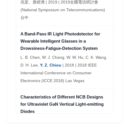
Emitting Diodes
兆棠、唐經洲 | 2019 | 2019全國電信研討會
(National Symposium on Telecommunications)
C. K. Wang, K. C. Hung,
Y. Z. Chiou
, J. S.
台中
Jheng, S. P. Chang, and S. J. Chang | 2017 |
Journal of Crystal Growth Vol. 468, No. 15, P.
A Band-Pass IR Light Photodetector for
562-566
Wearable Intelligent Glasses in a
Drowsiness-Fatigue-Detection System
Investigation of the effect of nitride-based
L. B. Chen, W. J. Chang, W. W. Hu, C. K. Wang,
LEDs fabricated using hole injection layer
at different growth temperatures
D. H. Lee,
Y. Z. Chiou
| 2018 | 2018 IEEE
International Conference on Consumer
S. W. Wang, C. K. Wang, S. J. Chang,
Y. Z.
Electronics (ICCE 2018) Las Vegas
Chiou
, K. W. Chiang, J. S. Jheng, and S. P.
Chang | 2016 | Japanese Journal of Applied
Characteristics of Different NCB Designs
Physics Vol. 55, No. 5, P. 05FJ14-1~4
for Ultraviolet GaN Vertical Light-emitting
Diodes
Performance Enhancement of Blue InGaN
J. Y. Yang,
Y. Z. Chiou
, and C. K. Wang | 2018 |
Light-Emitting Diodes with P-GaN/InGaN
SPS Last Barrier and P-AlGaN/GaN SPS
2018 World Conference on Innovation,