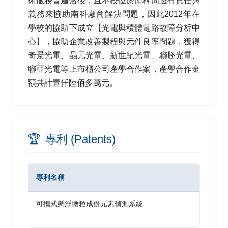
術服務普遍落後，且本校位於南科周邊有責任與
義務來協助南科廠商解決問題，因此2012年在
學校的協助下成立【光電與積體電路故障分析中
心】，協助企業改善製程與元件良率問題，獲得
奇景光電、晶元光電、新世紀光電、聯勝光電、
聯亞光電等上市櫃公司產學合作案，產學合作金
額共計壹仟陸佰多萬元。
🏆
專利 (Patents)
專利名稱
區域/型
可攜式懸浮微粒成份元素偵測系統
國內 發