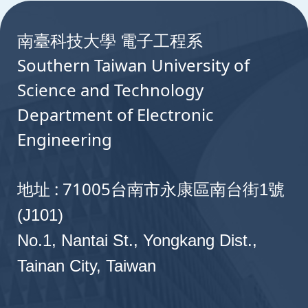
Chang, T. J. Hsueh, S. P. Chang, and S. M. Lin |
產學計畫
2019新世紀光電晶粒開發及基板晶圓品質改
C. K. Wang, T. H. Chiang, K. Y. Chen,
Y. Z.
2017 | 2017 Optics & Photonics Taiwan
Chiou
, T. K. Lin, S. P. Chang, and S. J. Chang |
南臺科技大學 電子工程系
產學計畫
生物醫學表面電極感測器技術開發
International Conference (OPTIC 2017)
2013 | JOURNAL OF DISPLAY TECHNOLOGY
Southern Taiwan University of
Kaohsiung
Vol. 9, No. 4, P. 207-212
產學計畫
生物醫學表面電極感測器技術開發
Science and Technology
Fabrication of Heterojunction of SnO2/WO3
Low Dislocation Densities of Nitride-Based
產學計畫
人體血液訊號感測前端元件技術開發
Department of Electronic
sensing material as the MEMS type NO gas
Light-Emitting Diodes with a Preflow of
sensors
Engineering
NH3 Source before Growth of AlN Buffer
產學計畫
2019年光鋐科技特殊波段晶粒開發計畫
Layer
S. S. Huang, S. J. Chang,
Y. Z. Chiou
, C. K.
產學計畫
人體血液訊號感測前端元件技術開發
Wang, T. J. Hsueh, S. P. Chang and S. M. Lin |
Chun-Kai Wang,
Yu-Zung Chiou
, De-Jun Sun,
地址 : 71005
台南市永康區南台街1號
2017 | 2017 9th International Symposium on
and Tsung-Hsun Chiang | 2013 | Japanese
產學計畫
國立臺灣大學-光電與積體電路故障分析中心
Advanced Plasma Science and its Applications
(J101)
Journal of Applied Physics Vol. 52, No. 1, P.
for Nitrides and Nanomaterials (ISPlasma2017)
01AG07-1~4
No.1, Nantai St., Yongkang Dist.,
其他
南臺科大-光電與積體電路故障分析中心檢測
Aichi
Tainan City, Taiwan
Reducing the Current Crowding Effect on
產學計畫
群創光電-光電與積體電路故障分析中心檢測
Improvement of 370-nm InGaN/AlGaN
Nitride-Based Light-Emitting Diodes Using
Ultraviolet Light Emitting Diodes with
產學計畫
第一伸銅-光電與積體電路故障分析中心檢測
Modulated P-Extension Electrode