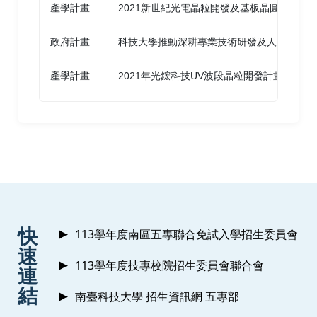
產學計畫
2021新世紀光電晶粒開發及基板晶圓品質改
Novel and Sustainable Technology (2017
S. P. Chang, C. H. Yen, and C. C. Hung | 2015 |
ISNST) Tainan
IEEE SENSORS JOURNAL Vol. 15, No. 9, P.
政府計畫
科技大學推動深耕專業技術研發及人才培育計畫
4743-4748
The Study of Optical Properties of Nitride-
產學計畫
2021年光鋐科技UV波段晶粒開發計畫
Based Blue,Green, and Near Ultraviolet
Investigation of optical and electrical
Light-Emitting Diodes
properties of GaN-based blue light-emitting
產學計畫
溶液中葡萄糖之特徵光譜吸收技術開發
S. H. Kao, C. K. Wang,
Y. Z. Chiou
, and Y. H.
diodes with various quantum well
產學計畫
溶液中葡萄糖之特徵光譜吸收技術開發
thicknesses
Hsu | 2017 | 2017 International Symposium on
Novel and Sustainable Technology (2017
Y. W. Lin, C. K. Wang,
Y. Z. Chiou
, H. M.
產學計畫
帶通型感測器應用於PPG特徵訊號擷取
ISNST) Tainan
Chang, and S. J. Chang | 2015 | Journal of
Photonics for Energy Vol. 5, No. 1, P. 057612-
產學計畫
帶通型感測器應用於PPG特徵訊號擷取
The Investigation of Efficiency Droop in
:::
1~057612-8
快
113學年度南區五專聯合免試入學招生委員會
GaN-Based Blue Light-Emitting Diode
產學計畫
應用於尿液分析之帶通型光檢測器技術開發
速
Using Hole Injection Layer with Different
113學年度技專校院招生委員會聯合會
Investigating the Effect of Piezoelectric
連
Mg-doped Concentrations
產學計畫
應用於尿液分析之帶通型光檢測器技術開發
Polarization on GaN-Based LEDs with
結
南臺科技大學 招生資訊網 五專部
S. H. Chen, C. K. Wang,
Y. Z. Chiou
, K. C.
Different Prestrain Layer by Temperature-
產學計畫
適用於血液分析之帶通型光檢測器技術開發