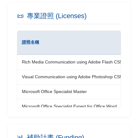
Technology Kyoto
📜
專業證照 (Licenses)
Automated Identification of Low Dose
Computed Tomography Subtle Nodules
Jheng, Gao-Jhen、Jiang, Shih-Ren、
Fang,
證照名稱
發
Shin-Pu*
、Chen, Jia-Xuan | 2017 | 2017 Optics
& Photonics Taiwan International Conference
Rich Media Communication using Adobe Flash CS5
Ad
(OPTIC 2017) 高雄
Visual Communication using Adobe Photoshop CS5
Ad
低劑量電腦斷層掃描之肺結節自動化篩選
Microsoft Office Specialist Master
Mi
鄭高珍、蔣士仁、
方信普
、陳政愷 | 2017 | 2017
電子,信號,與通訊創新科技研討會 高雄
Microsoft Office Specialist Expert for Office Word
Mi
2010 Expert
雙攝影機模具監視器
方信普
、蕭嘉宏、陳俊宇 | 2015 | 2015年民生電
Microsoft Office Specialist Expert for Office Excel
Mi
2010 Expert
子研討會 彰化
📊
補助計畫 (Funding)