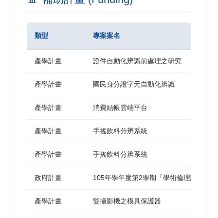
Microsoft Office Specialist for Office PowerPoint
Mi
具備判讀人臉注視方向的電子式廣告看板
2010
類型
專案案名
方信普
、陳俊宇 | 2015 | 2015年民生電子研討會
彰化
Microsoft Office Specialist for Office Access 2010
Mi
產學計畫
證件自動化辨識前處理之研究
導光板印刷與瑕疵之自動化光學檢測
產學計畫
國民身分證字元自動化辨識
方信普
、簡名華 | 2015 | 2015中華民國系統科學
產學計畫
消費結帳雲端平台
與工程研討會 台北
產學計畫
手搖飲料分辨系統
圖型化模組手掌細部辨識
方信普
、郭士賓 | 2014 | 2014年第八屆優質家庭
產學計畫
手搖飲料分辨系統
生活研討會 台南
政府計畫
105年學年度第2學期「學術倫理課程發展
康普吞醫療影像的增強
產學計畫
雙攝影機之模具保護器
方信普
、林立青、何秀雯、廖庭儀 | 2013 | 2013