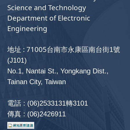
Science and Technology
Department of Electronic
Engineering
地址 : 71005
台南市永康區南台街1號
(J101)
No.1, Nantai St., Yongkang Dist.,
Tainan City, Taiwan
電話 : (06)2533131轉3101
傳真 : (06)2426911