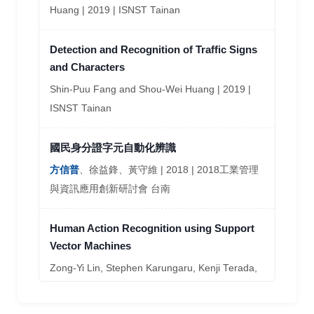
Huang | 2019 | ISNST Tainan
Detection and Recognition of Traffic Signs
and Characters
Shin-Puu Fang and Shou-Wei Huang | 2019 |
ISNST Tainan
國民身分證字元自動化辨識
方信普
、徐益鋒、黃守維 | 2018 | 2018工業管理
與資訊應用創新研討會 台南
Human Action Recognition using Support
Vector Machines
Zong-Yi Lin, Stephen Karungaru, Kenji Terada,
Shin-Pu Fang
| 2018 | The 5th Annual
Conference on Engineering and Information