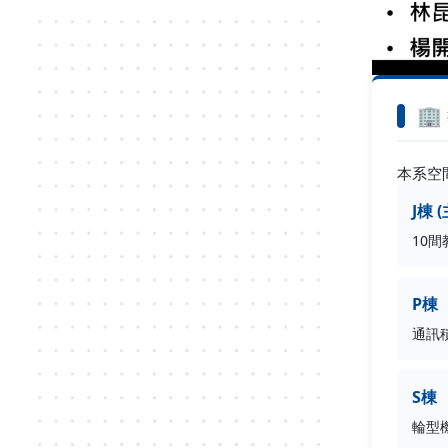
🏢
本系空
J棟 
10
P棟
通訊
S棟
輪型