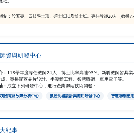
挑戰。
機制：設五專、四技學士班、碩士班以及博士班。專任教師20人（教授7
‍🏫 師資與研發中心
介：
113學年度專任教師24人，博士比率高達93%。新聘教師皆具
7成。專長涵蓋晶片設計、半導體工程、智慧聯網、車用電子等。
軸：
成立下列研發中心，進行產業聯結技術開發：
積體電路故障分析中心
微控制器設計與應用研發中心
智慧聯網應
 大紀事