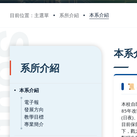
本系介紹
目前位置：主選單
系所介紹
:::
:::
本系
系所介紹

本系介紹
電子報
本校自
發展方向
85年
教學目標
(日夜
專業簡介
目前保
下，戮