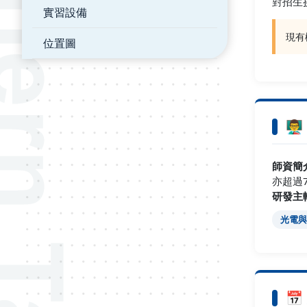
對招生
實習設備
現有
位置圖
👨
師資簡
亦超過
研發主
光電與
📅