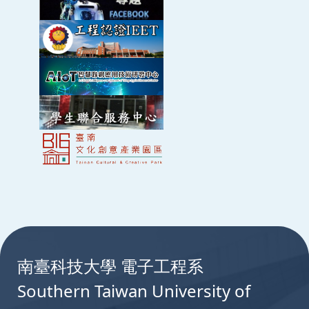
薛雲太
、李思賢 | 2013 | 第十一屆微電子技術發
展與應用研討會 高雄
移植 U-Boot 製作多功能 Boot Loader
薛雲太
、馬睿峰 | 2012 | 第六屆優質家庭生活科
技關鍵技術研討會UHC2012 台南
ZigBee家庭網路應用
林旻生、
薛雲太
| 2012 | 第七屆智慧生活科技研
討會(ILT 2012) 台中
:::
電子調音師
薛雲太
、許育豪、李思賢、陳俐潔 | 2012 | 第七
南臺科技大學 電子工程系
屆智慧生活科技研討會(ILT 2012) 台中
Southern Taiwan University of