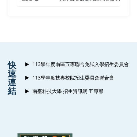
胡懷文、
薛雲太
| 2016 | 2016第六屆網路智能與
應用研討會 高雄
多功能遠端照護系統
薛雲太
、朱正玨 | 2014 | 2014數位生活科技 高雄
多功能遠端照護系統
:::
快
113學年度南區五專聯合免試入學招生委員會
薛雲太
、朱正玨 | 2014 | 第九屆智慧生活科技研
速
討會 台中
113學年度技專校院招生委員會聯合會
連
結
戶外照護與防走失系統
南臺科技大學 招生資訊網 五專部
薛雲太
、嚴必勝 | 2013 | 2013全國計算機會議 台
中
以電流方式實現數位加法器之進位預測
薛雲太
、張冠程 | 2013 | 第八屆智慧生活科技研