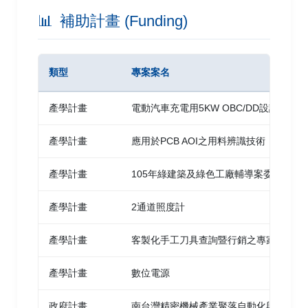
應用於高功率順向式壓降轉換器之迴路補償器
📊
補助計畫 (Funding)
設計
薛雲太
、鄒博生 | 2017 | 2017電子,信號,與通訊創
類型
專案案名
新科技研討會 高雄
產學計畫
電動汽車充電用5KW OBC/DD設計
應用於高功率順向式壓降轉換器之迴路補償器
設計
產學計畫
應用於PCB AOI之用料辨識技術
鄒博生、
薛雲太
| 2017 | 2017工程技術、管理科
學與教育研討會 新北
產學計畫
105年綠建築及綠色工廠輔導案委託專業
產學計畫
2通道照度計
Android藍芽遙控及影像定位四軸直升機
林祐任、
薛雲太
| 2016 | 2016第六屆網路智能與
產學計畫
客製化手工刀具查詢暨行銷之專家系統建
應用研討會 高雄
產學計畫
數位電源
多功能通訊鎖
政府計畫
南台灣精密機械產業聚落自動化與資通技