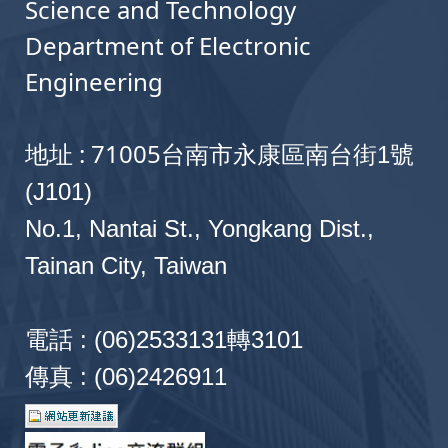
Science and Technology
Department of Electronic
Engineering
地址 : 71005
台南市永康區南台街1號
(J101)
No.1, Nantai St., Yongkang Dist.,
Tainan City, Taiwan
電話 : (06)2533131轉3101
傳真 : (06)2426911