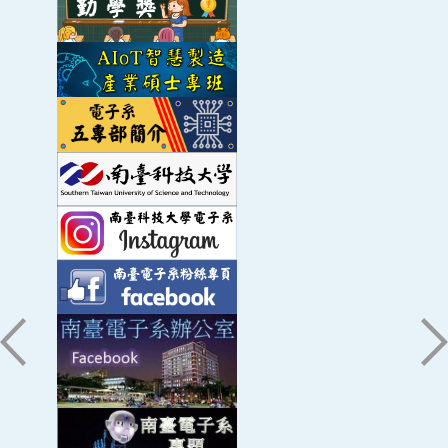
討會(ILT 2013) 台中
使用電流模式實作快速數位加法器
薛雲太
、張冠程 | 2013 | 第十一屆微電子技術發
展與應用研討會 高雄
可雲端控制之智慧家庭及社群網路之系統設計
薛雲太
、田子坤、詹凱強 | 2013 | 第十一屆微電
子技術發展與應用研討會 高雄
使用Android 手機實現手勢辨識
薛雲太
、許育豪 | 2013 | 第十一屆微電子技術發
展與應用研討會 高雄
一種3階的三角積分調變數位/類比轉換器之設
計及其語音訊號之應用