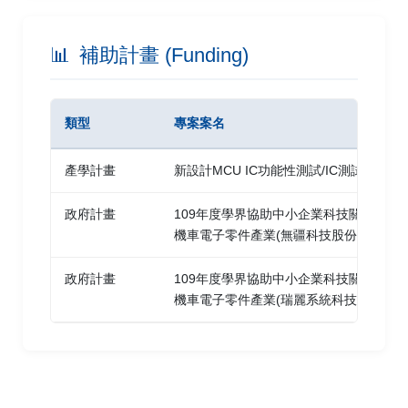
Rich Media Communication using Adobe Flash CS5
Ad
📊
補助計畫 (Funding)
Visual Communication using Adobe Photoshop CS5
Ad
電路板設計國際能力認證(實用級)
台
類型
專案案名
Parallax BS2 Component Professional
Pa
產學計畫
新設計MCU IC功能性測試/IC測試
Parallax Arduino Boe-bot Component Professional
Pa
政府計畫
109年度學界協助中小企業科技關懷計畫-
Microsoft Office Specialist Master
Mi
機車電子零件產業(無疆科技股份有限公司
Microsoft Office Specialist Expert for Office Word
Mi
政府計畫
109年度學界協助中小企業科技關懷計畫-
2010 Expert
機車電子零件產業(瑞麗系統科技有限公司
Microsoft Office Specialist for Office PowerPoint
Mi
2010
Microsoft Office Specialist Expert for Office Excel
Mi