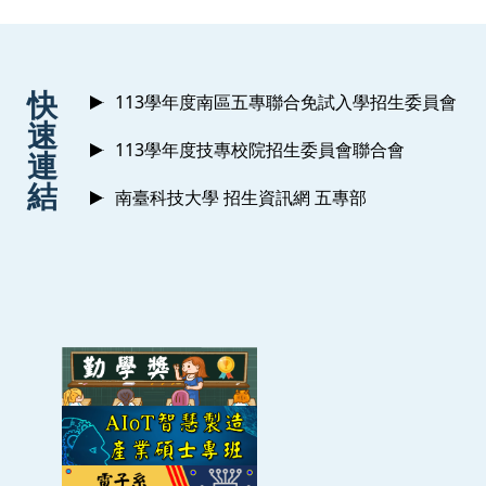
2010 Expert
Microsoft Office Specialist for Office Access 2010
Mi
:::
快
113學年度南區五專聯合免試入學招生委員會
速
113學年度技專校院招生委員會聯合會
連
結
南臺科技大學 招生資訊網 五專部