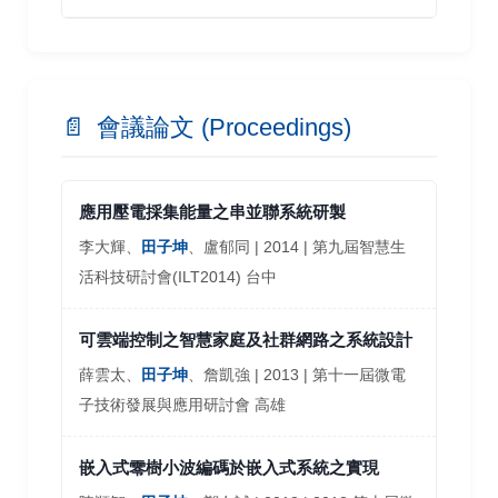
📄
會議論文 (Proceedings)
應用壓電採集能量之串並聯系統研製
李大輝、
田子坤
、盧郁同 | 2014 | 第九屆智慧生
活科技研討會(ILT2014) 台中
可雲端控制之智慧家庭及社群網路之系統設計
薛雲太、
田子坤
、詹凱強 | 2013 | 第十一屆微電
子技術發展與應用研討會 高雄
嵌入式零樹小波編碼於嵌入式系統之實現