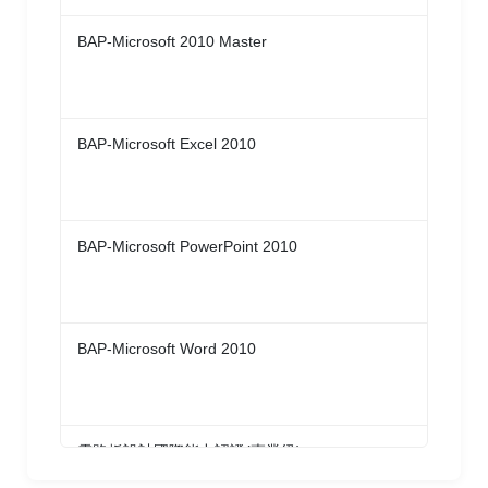
BAP-Microsoft 2010 Master
Gl
De
BAP-Microsoft Excel 2010
Gl
De
BAP-Microsoft PowerPoint 2010
Gl
De
BAP-Microsoft Word 2010
Gl
De
電路板設計國際能力認證(專業級)
台