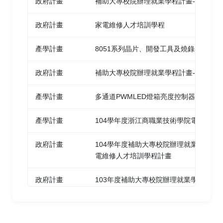
政府計畫
補助大專校院辦理就業學程計畫-「家電
2010 Expert
政府計畫
家電維修人才培訓學程
Microsoft Office Specialist for Office PowerPoint
Mi
2010
產學計畫
8051系列晶片、開發工具及燒錄器
Microsoft Office Specialist Expert for Office Excel
Mi
政府計畫
補助大專校院辦理就業學程計畫-家電維
2010 Expert
產學計畫
多通道PWMLED燈箱亮度控制器
Microsoft Office Specialist for Office Access 2010
Mi
產學計畫
104學年度浙江商職業技術學院電子專班
政府計畫
104學年度補助大專校院辦理就業學程暨
電維修人才培訓學程計畫
政府計畫
103年度補助大專校院辦理就業學程計畫
畫
政府計畫
102學年度『補助大專校院辦理就業學程