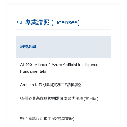
📜
專業證照 (Licenses)
證照名稱
發
AI-900: Microsoft Azure Artificial Intelligence
微
Fundamentals
Arduino IoT物聯網實務工程師認證
普
德州儀器高階微控制器國際能力認證(實用級)
台
展
數位邏輯設計能力認證(專業級)
台
展