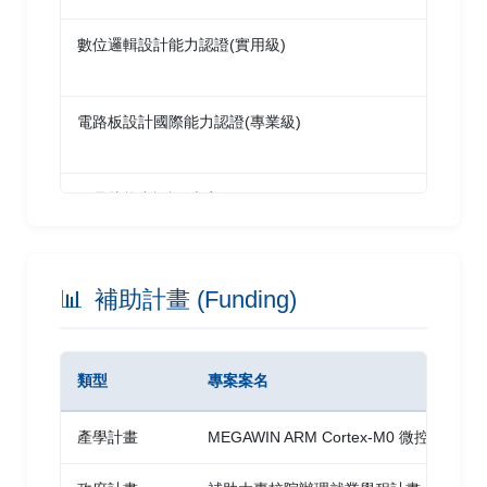
數位邏輯設計能力認證(實用級)
台
展
電路板設計國際能力認證(專業級)
台
展
單晶片能力認證(專家級)
台
展
單晶片能力認證(專業級)
台
📊
補助計畫 (Funding)
展
電路板設計國際能力認證(實用級)
台
展
類型
專案案名
Microsoft Office Specialist Master
Mi
產學計畫
MEGAWIN ARM Cortex-M0 微控制器
Microsoft Office Specialist Expert for Office Word
Mi