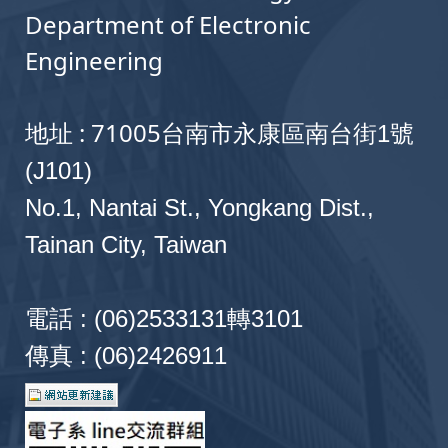
Department of Electronic
Engineering
地址 : 71005
台南市永康區南台街1號
(J101)
No.1, Nantai St., Yongkang Dist.,
Tainan City, Taiwan
電話 : (06)2533131轉3101
傳真 : (06)2426911